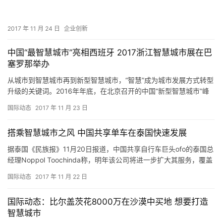
2017 年 11 月 24 日
企业创新
中国“最智慧城市”亮相西班牙 2017浙江智慧城市展在巴
塞罗那举办
从城市到智慧城市再到新型智慧城市，“智慧”成为城市发展方式转型
升级的关键词。2016年年底，在北京召开的中国“新型智慧城市”峰
会上，杭州以383.14的高分位居榜首，当选全国335…
国际动态
2017 年 11 月 23 日
搭乘智慧城市之风 中国共享单车在泰国快速发展
据泰国《民族报》11月20日报道，中国共享自行车巨头ofo的泰国总
经理Noppol Toochinda称，明年该公司将进一步扩大其服务，覆盖
泰国所有主要省份，尤其是该国的“智能城市…
国际动态
2017 年 11 月 22 日
国际动态：比尔盖茨花8000万在沙漠中买地 想要打造
智慧城市