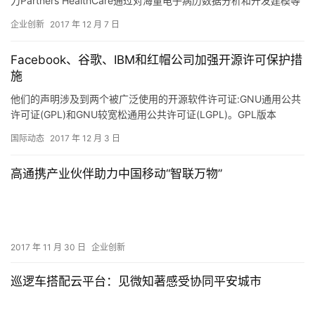
力Partners HealthCare通过对海量电子病历数据分析和开发建模等
大数据分析提高个性化救治效率。Partner…
企业创新
2017 年 12 月 7 日
Facebook、谷歌、IBM和红帽公司加强开源许可保护措
施
他们的声明涉及到两个被广泛使用的开源软件许可证:GNU通用公共
许可证(GPL)和GNU较宽松通用公共许可证(LGPL)。GPL版本
3(GPLv3)引入了一种快速的终止方法，它为用户…
国际动态
2017 年 12 月 3 日
高通携产业伙伴助力中国移动“智联万物”
2017 年 11 月 30 日
企业创新
巡逻车搭配云平台：见微知著感受协同平安城市