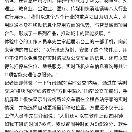
绍说，在智慧应用方面，体验中心共分了政务、制造业、交
通业、教育业、金融业、医疗、传媒和快消连锁等八大行业
进行展示。“我们以这个八个行业的重点项目为切入点，利
用联通本身在移动信息化应用方面的优势，与智慧城市项目
合作，形成了一系列产品，推动城市的智能发展。”   
体验中心的工作人员李先生拿起展示台上的一部手机，向前
来咨询的市民说：“以行讯通为例，安装了这个软件后，用
户不仅可以免费获得实时路况及公交车到站信息，还可以获
得包括停车泊位、地铁服务、实时飞机火车信息查询等共计
11项智能交通信息服务。”    
记者随即体验了一下行讯通的“实时公交”内容，通过在“实时
交通”模块内的“线路查询”方框中输入“11路”公交车编码，手
机屏幕上很快显示出该线路公交车辆在全程各站停靠的实时
情况，并能选择自动更新最新停站位置。方便还不仅于此，
工作人员李先生介绍说：“人们还可以在软件上设置闹钟，
如我下班的时间为6点，我设置闹钟时间为5点59分，软件