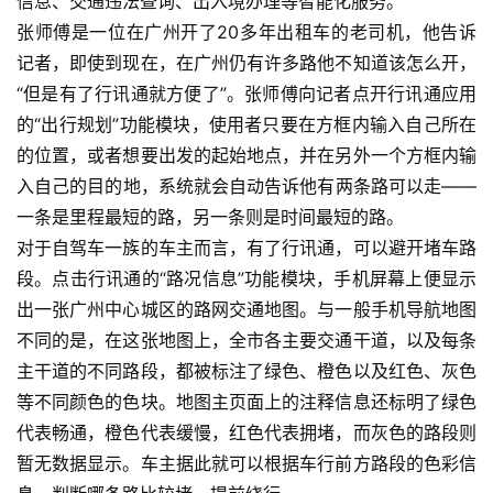
信息、交通违法查询、出入境办理等智能化服务。    
张师傅是一位在广州开了20多年出租车的老司机，他告诉
记者，即使到现在，在广州仍有许多路他不知道该怎么开，
“但是有了行讯通就方便了”。张师傅向记者点开行讯通应用
的“出行规划”功能模块，使用者只要在方框内输入自己所在
的位置，或者想要出发的起始地点，并在另外一个方框内输
入自己的目的地，系统就会自动告诉他有两条路可以走——
一条是里程最短的路，另一条则是时间最短的路。    
对于自驾车一族的车主而言，有了行讯通，可以避开堵车路
段。点击行讯通的“路况信息”功能模块，手机屏幕上便显示
出一张广州中心城区的路网交通地图。与一般手机导航地图
不同的是，在这张地图上，全市各主要交通干道，以及每条
主干道的不同路段，都被标注了绿色、橙色以及红色、灰色
等不同颜色的色块。地图主页面上的注释信息还标明了绿色
代表畅通，橙色代表缓慢，红色代表拥堵，而灰色的路段则
暂无数据显示。车主据此就可以根据车行前方路段的色彩信