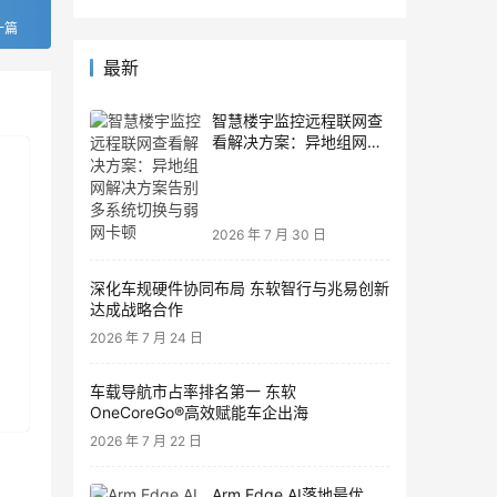
一篇
最新
智慧楼宇监控远程联网查
看解决方案：异地组网解
决方案告别多系统切换与
弱网卡顿
2026 年 7 月 30 日
深化车规硬件协同布局 东软智行与兆易创新
达成战略合作
2026 年 7 月 24 日
车载导航市占率排名第一 东软
OneCoreGo®高效赋能车企出海
2026 年 7 月 22 日
Arm Edge AI落地最优