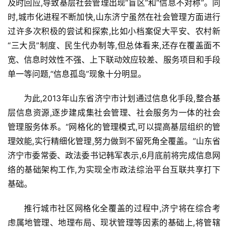
及时回应,导致基层社会管理出现“盲区”和“信息不对称”。同
时,城市化进程不断加快,山东济宁虽然在社会管理方面进行
过许多次积极的尝试和探索,比如小档案促大平安、农村新
“三大员”制度、民生代办制等,但总体看来,还存在覆盖面不
宽、信息时效性不强、上下联动效应较差、服务项目和手段
单一等问题,“信息孤岛”现象十分明显。
为此,2013年山东省济宁市计划通过信息化手段,整合基
层信息资源,逐步建成集社会管理、社会服务为一体的社会
管理服务体系。“网格化的管理模式,可以提高基层组织的管
理效能,实行精细化管理,努力做到不留死角全覆盖。”山东省
济宁市委常委、政法委书记韩军表示,6月底前将完成信息网
络的基础架构工作,为实现全市政法综治平台互联共享打下
基础。
推行城市社区网格化全覆盖的过程中,济宁将在综合考
虑属地管理、地理布局、现状管理等因素的基础上,将管辖