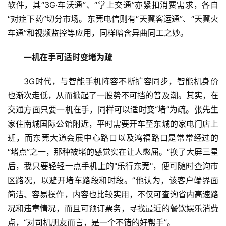
软件，其“3G·车沃通”、“掌上交通”亦紧扣消费需求，各自
“对症下药”切分市场。东莞电信则有“天翼客运通”、“天翼火
车通”和视频监控等应用，同样暗含异曲同工之妙。
一机在手可适时变堵为疏
3G时代，与智能手机阵容不断扩容同步，智能机身价
也渐次走低，从而掀起了一股势不可挡的普及潮。其实，在
交通方面只要一机在手，同样可以适时变“堵”为疏。张先生
家住南城国际公馆附近，平时需要开车至东城的家电门店上
班，而东莞大道会展中心路口以及鸿福路口是常常经过的
“堵点”之一，那种被堵的感觉实在让人憋屈。“换了大屏三星
后，我只要轻轻一点手机上的"乐行东莞"，便可随时查询市
区路况，以避开堵车路段和时段。”他认为，该客户端界面
简洁、容易操作，内容也比较实用，不仅可查询省内高速路
况和违章情况，而且可预订票务，寻找最近的餐饮娱乐消费
点，“对司机朋友而言，是一个不错的好帮手”。