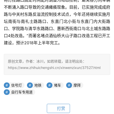
将灯控路口固定时间配时调整为动态控制，避免各方向车辆
不断涌入路口导致的交通瘫痪现象。目前，已实施完成成府
路与中关村东路反溢流控制技术试点，今年还将继续实施月
坛南街与南礼士路路口、东直门北小街与东直门内大街路
口、学院路与清华东路路口、惠新西街南口与北土城东路路
口4处改造。”而著名堵点酒仙桥大山子路口改造工程已开工
建设，预计2018年上半年完工。
原创文章，作者：冰川，如若转载，请注明出处：
https://www.zhihuichengshi.cn/xinwenzixun/37527.html
信号灯
地铁
堵车
摩拜
自行车专用道
打赏