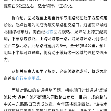
距离在5公里左右，适合骑行。”王栋说。
据介绍，回龙观至上地自行车专用路现在处于方案确定
阶段，起点暂定为同成街与文华路相交路口，沿城铁13号线
北侧绿地布线，向西经
地铁
回龙观站、龙泽站上跨京藏高
速，下穿京包铁路、上跨龙域东一路，沿龙域环路北侧绿地
至西二旗北路。此条路线宽度为6米，全长约6.4公里，预计
明年下半年可以通车，将有助于缓解这一区域的通勤交通压
力。
从相关负责人那里了解到，这条线路建成后，将成为北
京首条
自行车专用道
。
而针对路口的交通拥堵问题，相关部门计划通过“反溢
流技术”避免车流不断涌入导致路口瘫痪，目前，成府路与
中关村东路路口已完成改造，今年还将实施四处。“该技术