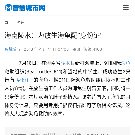
首页
资讯
海南陵水：为放生海龟配“身份证”
智慧城市
2013 年 4 月 11 日 04:06
资讯
阅读 4106
　7月16日，在海南省
陵水
县新村海域上，911国际
海龟
救助组织(Sea Turtles 911)和当地的中学生，成功放生2只
带有“
身份证
”的海龟。据911国际海龟救助组织陵水站工作
人员介绍，在放生前工作人员为海龟注射营养液，同时将一
只身份识别芯片从海龟脖子处植入。该芯片置入了海龟的具
体身份信息，只要用专用扫描仪扫描即可了解相关情况，这
将大大提高海龟救助的效率。