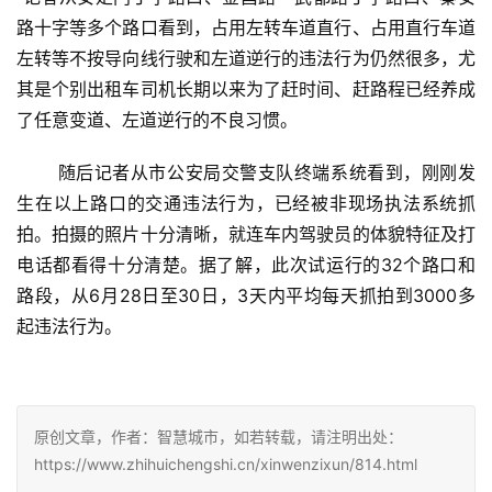
路十字等多个路口看到，占用左转车道直行、占用直行车道
左转等不按导向线行驶和左道逆行的违法行为仍然很多，尤
其是个别出租车司机长期以来为了赶时间、赶路程已经养成
了任意变道、左道逆行的不良习惯。
 随后记者从市公安局交警支队终端系统看到，刚刚发
生在以上路口的交通违法行为，已经被非现场执法系统抓
拍。拍摄的照片十分清晰，就连车内驾驶员的体貌特征及打
电话都看得十分清楚。据了解，此次试运行的32个路口和
路段，从6月28日至30日，3天内平均每天抓拍到3000多
起违法行为。
原创文章，作者：智慧城市，如若转载，请注明出处：
https://www.zhihuichengshi.cn/xinwenzixun/814.html