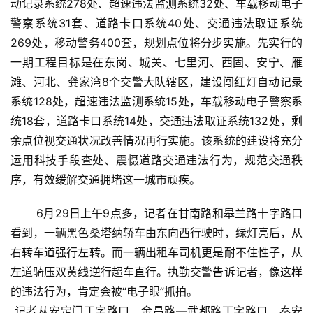
动记录系统278处、超速违法监测系统32处、车载移动电子
警察系统31套、道路卡口系统40处、交通违法取证系统
269处，移动警务400套，规划点位将分步实施。先实行的
一期工程目标是在东岗、城关、七里河、西固、安宁、雁
滩、河北、龚家湾8个交警大队辖区，建设闯红灯自动记录
系统128处，超速违法监测系统15处，车载移动电子警察系
统18套，道路卡口系统14处，交通违法取证系统132处，剩
余点位视交通状况改善情况再行实施。该系统的建设将充分
运用科技手段查处、震慑道路交通违法行为，规范交通秩
序，有效缓解交通拥堵这一城市顽疾。
 6月29日上午9点多，记者在甘南路和皋兰路十字路口
看到，一辆黑色桑塔纳轿车由东向西行驶时，绿灯亮后，从
右转车道强行左转。而一辆出租车司机更是耐不住性子，从
左道骑压双黄线逆行超车直行。执勤交警告诉记者，像这样
的违法行为，肯定会被“电子眼”抓拍。
 记者从安定门丁字路口、金昌路—武都路丁字路口、秦安