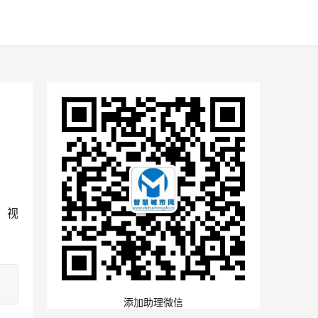
。视
。
添加助理微信