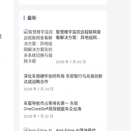
最新
智慧楼宇监控远程联网查
图
看解决方案：异地组网解
决方案告别多系统切换与
弱网卡顿
2026 年 7 月 30 日
深化车规硬件协同布局 东软智行与兆易创新
达成战略合作
2026 年 7 月 24 日
车载导航市占率排名第一 东软
OneCoreGo®高效赋能车企出海
2026 年 7 月 22 日
Arm Edge AI落地最优