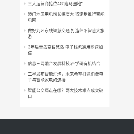
三大运营商抢位4G“跑马圈地”
澳门地区用电增长幅度大 将逐步推行智能
电网
做好九环东线智慧交通 打造绵阳智慧大旅
游
3年后青岛变智慧岛 电子钱包通用网速加
倍
信息三网融合发展科技:产学研有机结合
三星发布智能灯泡，未来希望打通消费电
子与智能家电的连接
智能公交痛点在哪？两大技术难点成突破
口