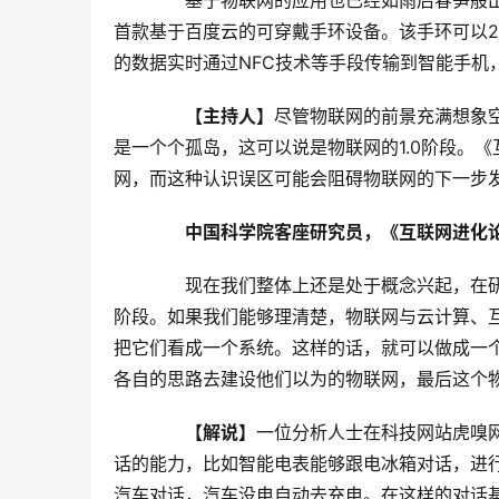
　　基于物联网的应用也已经如雨后春笋般
首款基于百度云的可穿戴手环设备。该手环可以
的数据实时通过NFC技术等手段传输到智能手机
【主持人】
尽管物联网的前景充满想象
是一个个孤岛，这可以说是物联网的1.0阶段。
网，而这种认识误区可能会阻碍物联网的下一步
中国科学院客座研究员，《互联网进化论
　　现在我们整体上还是处于概念兴起，在
阶段。如果我们能够理清楚，物联网与云计算、
把它们看成一个系统。这样的话，就可以做成一
各自的思路去建设他们以为的物联网，最后这个
【解说】
一位分析人士在科技网站虎嗅网
话的能力，比如智能电表能够跟电冰箱对话，进
汽车对话，汽车没电自动去充电。在这样的对话