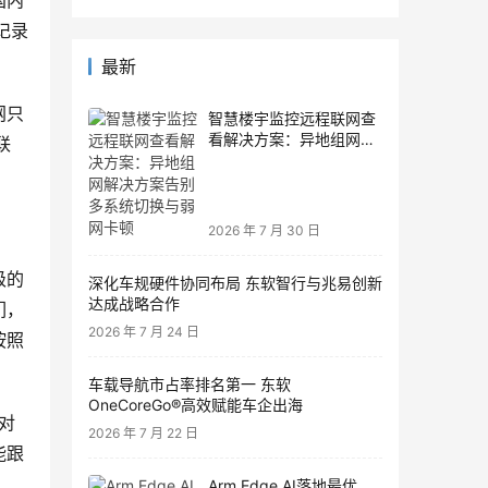
国内
记录
。
最新
网只
智慧楼宇监控远程联网查
看解决方案：异地组网解
联
决方案告别多系统切换与
弱网卡顿
2026 年 7 月 30 日
级的
深化车规硬件协同布局 东软智行与兆易创新
达成战略合作
们，
2026 年 7 月 24 日
按照
车载导航市占率排名第一 东软
OneCoreGo®高效赋能车企出海
对
2026 年 7 月 22 日
能跟
Arm Edge AI落地最优