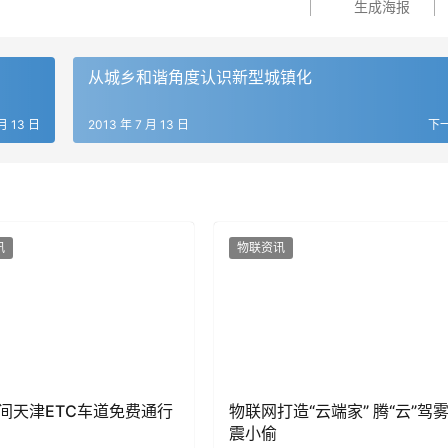
生成海报
从城乡和谐角度认识新型城镇化
月 13 日
2013 年 7 月 13 日
下
讯
物联资讯
间天津ETC车道免费通行
物联网打造“云端家” 腾“云”驾
震小偷