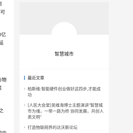
别
也可
0亿
延
智慧城市
最近文章
与物
紧
柏斯维:智能硬件创业做好这四步,才能成
功
[人民大会堂]吴维海博士主题演讲“智慧城
之
市为魂，一带一路为桥 协同发展，共创人
类文明”
打造物联网界的达沃斯论坛