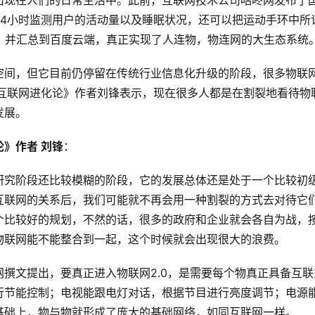
出现在人们的日常生活中。此前，互联网技术公司咕咚网发布了
24小时监测用户的活动量以及睡眠状况，还可以把运动手环中所
，并汇总到百度云端，真正实现了人连物，物连网的大生态系统
空间，但它目前仍停留在传统行业信息化升级的阶段，很多物联
《互联网进化论》作者刘锋表示，现在很多人都是在割裂地看待物
发展。
》作者 刘锋
：
研究阶段还比较模糊的阶段，它的发展总体还是处于一个比较初
互联网的关系后，我们可能就不再会用一种割裂的方式去对待它
个比较好的规划，不然的话，很多的政府和企业就会各自为战，
物联网能不能整合到一起，这个时候就会出现很大的浪费。
撰文提出，要真正进入物联网2.0，是需要每个物真正具备互联
行节能控制；电视能跟电灯对话，根据节目进行亮度调节；电源
基础上，物与物就形成了庞大的基础网络，如同互联网一样。