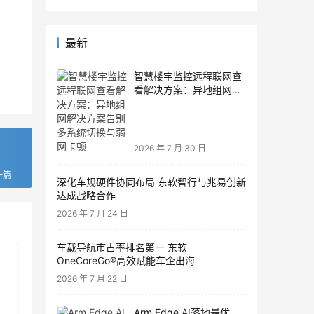
最新
智慧楼宇监控远程联网查
看解决方案：异地组网解
决方案告别多系统切换与
弱网卡顿
2026 年 7 月 30 日
一篇
深化车规硬件协同布局 东软智行与兆易创新
达成战略合作
2026 年 7 月 24 日
车载导航市占率排名第一 东软
OneCoreGo®高效赋能车企出海
2026 年 7 月 22 日
Arm Edge AI落地最优