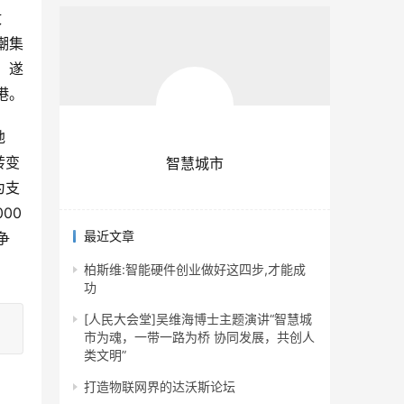
政
潮集
；遂
港。
地
转变
智慧城市
为支
00
最近文章
争
柏斯维:智能硬件创业做好这四步,才能成
功
[人民大会堂]吴维海博士主题演讲“智慧城
市为魂，一带一路为桥 协同发展，共创人
类文明”
打造物联网界的达沃斯论坛