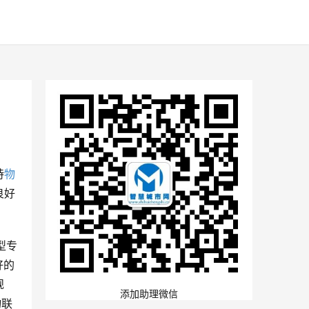
持
物
良好
型专
好的
规
添加助理微信
物联