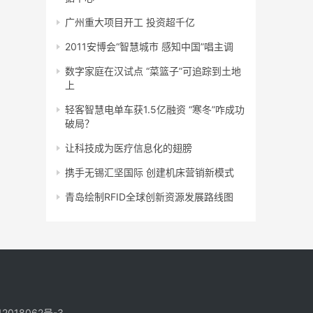
广州重大项目开工 投资超千亿
2011安博会“智慧城市 感知中国”唱主调
数字家庭在汉试点 “菜篮子”可追踪到土地
上
轻客智慧电单车获1.5亿融资 “寒冬”咋成功
破局？
让科技成为医疗信息化的翅膀
携手无锡汇坚国际 创建机床营销新模式
青岛绘制RFID全球创新资源发展路线图
2018062号-3