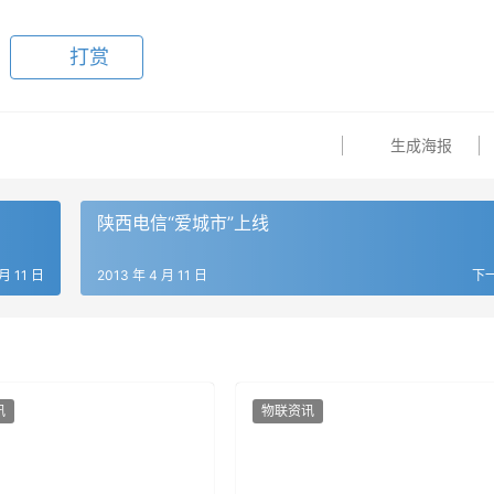
打赏
生成海报
陕西电信“爱城市”上线
 月 11 日
2013 年 4 月 11 日
下
讯
物联资讯