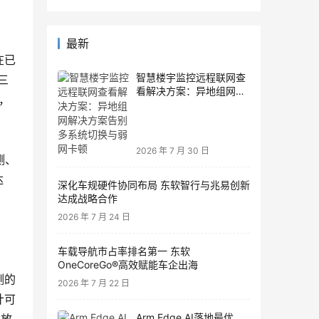
最新
在已
智慧楼宇监控远程联网查
三
看解决方案：异地组网解
，
决方案告别多系统切换与
弱网卡顿
2026 年 7 月 30 日
测、
达
深化车规硬件协同布局 东软智行与兆易创新
达成战略合作
2026 年 7 月 24 日
车载导航市占率排名第一 东软
OneCoreGo®高效赋能车企出海
测的
2026 年 7 月 22 日
计可
Arm Edge AI落地最优