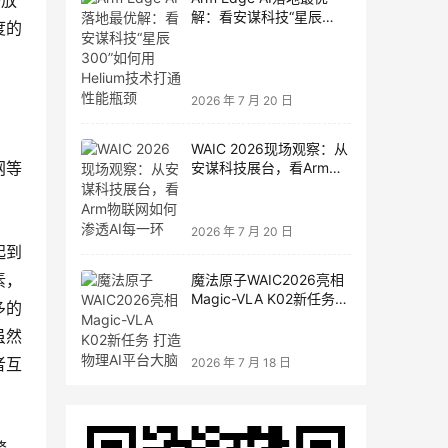
头放
解：看安谋科技“星辰
度的
300”如何用Helium技术打
通性能瓶颈
2026 年 7 月 20 日
WAIC 2026现场观察：从
网等
安谋科技展台，看Arm物
联网如何渗透AI每一环
2026 年 7 月 20 日
起到
素，
魔法原子WAIC2026亮相
Magic-VLA K02新任务
多的
打造物理AI平台大脑
虽然
者互
2026 年 7 月 18 日