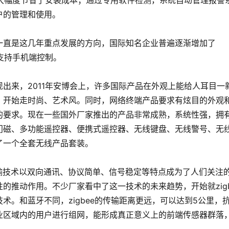
络，大幅度节省了安装成本；通过专用软件检测，系统自动管理报警
户的管理和使用。
一直是这几年重点发展的方向，国际知名企业普遍逐渐增加了
还支持手机端控制。
出来，2011年安博会上，许多国际产品在外观上能给人耳目一
，开始走时尚、艺术风。同时，网络终端产品要求有炫目的外观
的要求。现在一些国外厂家推出的产品非常成熟，系统性强，拥
门磁、多功能遥控器、便携式遥控器、无线键盘、无线警号、无
了一个全套无线产品套装。
VE传输技术以双向通讯、协议简单、信号稳定等特点成为了人们关注
的推动作用。不少厂家看中了这一技术的未来趋势，开始就zigb
术。和蓝牙不同，zigbee的传输距离更远，可以达到5公里，
业区域内的用户进行组网，能形成真正意义上的前端传感器群落