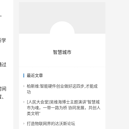
一
断学
智慧城市
通过
最近文章
柏斯维:智能硬件创业做好这四步,才能成
时间
功
置、
[人民大会堂]吴维海博士主题演讲“智慧城
市为魂，一带一路为桥 协同发展，共创人
类文明”
打造物联网界的达沃斯论坛