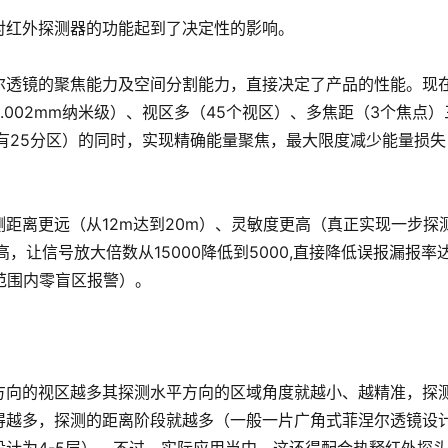
对红外探测器的功能起到了决定性的影响。
尔透镜的聚焦能力及空间分割能力，直接决定了产品的性能。现
002mm纳米级）、视区多（45个视区）、多焦距（3个焦点）
有25分区）的同时，实现精确能量聚焦，最大限度减少能量损失
距离更远（从12m达到20m）、灵敏度更高（真正实现一步探
高，让信号放大倍数从15000降低到5000,直接降低误报漏报率
范围内零盲区报警）。
方向的视区越多其探测水平方向的区域角度就越小、越精准，探
得越多，探测的距离阶段就越多（一般一片广角式菲涅尔透镜设