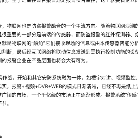
方向，至于是监控整合报警还是报警整合监控，这个就要看企业
合，物联网也是防盗报警融合的一个主流方向。随着物联网浪潮
里很重要的一部分是前端的传感器，而防盗报警的红外探测器、
就是物联网的“触角”,它们接收现场的信息或由本传感器智能分
和判断，最后经互联网络将联动信息发送到需执行控制功能的设
测的报警企业在产品层面也将会大有可为。
单兵作战，开始和其它安防系统融为一体，如楼宇对讲、视频监控
实，报警+视频+DVR+WEB的模式日渐清晰，已经不再是纸上
广阔的市场，一个千亿级的市场正在逐渐形成。报警系统“传感
环节。