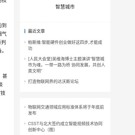
的技
智慧城市
的到
最近文章
烟气
析判
柏斯维:智能硬件创业做好这四步,才能成
功
备。
[人民大会堂]吴维海博士主题演讲“智慧城
市为魂，一带一路为桥 协同发展，共创人
类文明”
、甚
打造物联网界的达沃斯论坛
谈
”技
物联网交通领域应用标准体系将于年底前
发布
CSST与北大签约成立智能视频技术协同
创新中心（图）