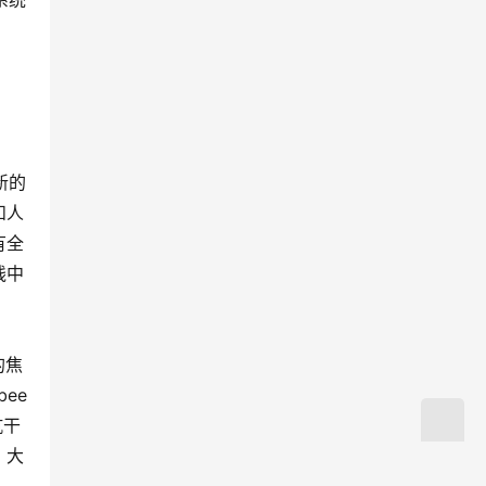
系统
新的
和人
有全
线中
的焦
ee
抗干
，大