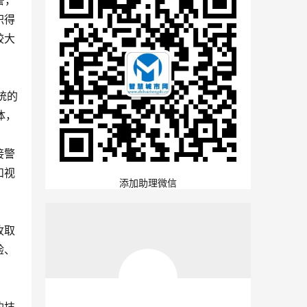
警，
积得
较大
统的
体，
接警
和视
添加助理微信
收取
验、