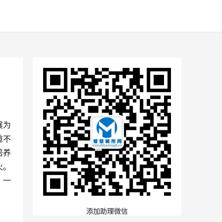
展为
重不
培养
火。
，一
添加助理微信