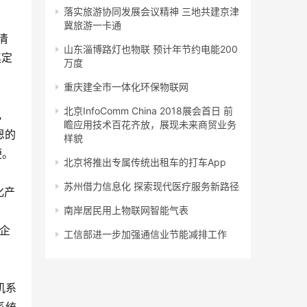
落实旅游协同发展会议精神 三地共建京津
冀旅游一卡通
清
山东淄博路灯也物联 预计年节约电能200
奠定
万度
重庆建全市一体化环保物联网
北京InfoComm China 2018展会首日 前
，
瞻应用技术百花齐放，展现未来商贸业务
恩的
样貌
便。
北京将推出专属传统出租车的打车App
苏州借力信息化 探索现代医疗服务新路径
化产
南岸居民用上物联网智能气表
警企
工信部进一步加强通信业节能减排工作
机系