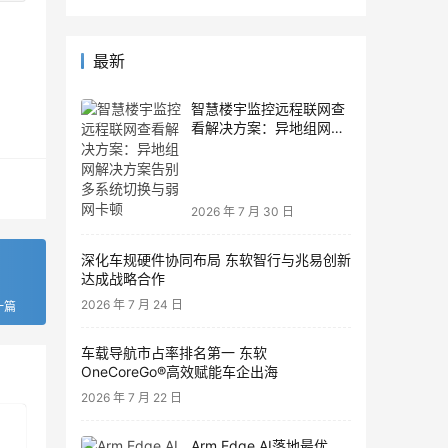
最新
智慧楼宇监控远程联网查
看解决方案：异地组网解
决方案告别多系统切换与
弱网卡顿
2026 年 7 月 30 日
深化车规硬件协同布局 东软智行与兆易创新
达成战略合作
2026 年 7 月 24 日
一篇
车载导航市占率排名第一 东软
OneCoreGo®高效赋能车企出海
2026 年 7 月 22 日
Arm Edge AI落地最优