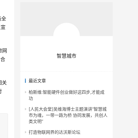
商全
泛宣
虑网
智慧城市
结合
最近文章
相关
对
柏斯维:智能硬件创业做好这四步,才能成
功
。
[人民大会堂]吴维海博士主题演讲“智慧城
市为魂，一带一路为桥 协同发展，共创人
类文明”
打造物联网界的达沃斯论坛