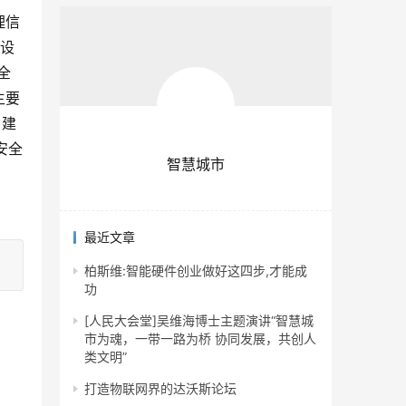
理信
建设
全
主要
，建
安全
智慧城市
最近文章
柏斯维:智能硬件创业做好这四步,才能成
功
[人民大会堂]吴维海博士主题演讲“智慧城
市为魂，一带一路为桥 协同发展，共创人
类文明”
打造物联网界的达沃斯论坛