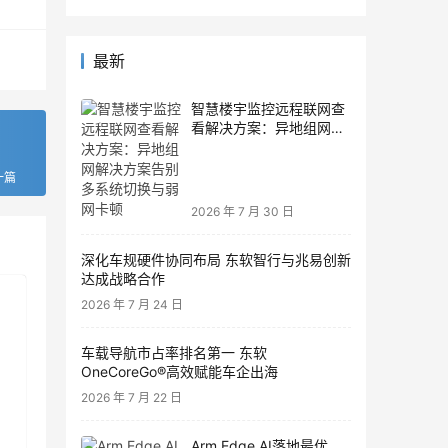
最新
智慧楼宇监控远程联网查
看解决方案：异地组网解
决方案告别多系统切换与
弱网卡顿
一篇
2026 年 7 月 30 日
深化车规硬件协同布局 东软智行与兆易创新
达成战略合作
2026 年 7 月 24 日
车载导航市占率排名第一 东软
OneCoreGo®高效赋能车企出海
2026 年 7 月 22 日
Arm Edge AI落地最优