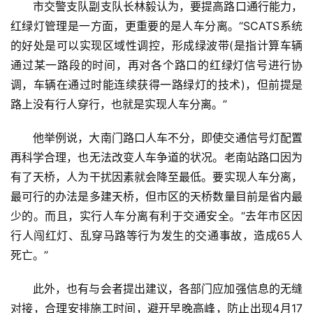
市交警支队副支队长林毅认为，要提高路口通行能力，
红绿灯管理是一方面，更重要的是人车分离。“SCATS系统
的好处是可以实现区域性调控，形成绿波带(是指计算车辆
通过某一路段的时间，再对各个路口的红绿灯信号进行协
调，车辆在通过时能连续获得一路绿灯的技术)，但前提是
路上没有行人穿行，也就是实现人车分离。”
他举例说，大南门路口人车不分，即使交通信号灯配置
再科学合理，也无法改变人车争道的状况。老南站路口因为
有了天桥，人为干扰因素就会降至最低。要实现人车分离，
最可行的办法是多建天桥，但市区的天桥数量目前是省内最
少的。而且，实行人车分离有利于交通安全。“去年市区因
行人闯红灯、乱穿马路等行为发生的交通事故，造成65人
死亡。”
此外，也有与会者提出建议，各部门应加强信息的无缝
对接，合理安排施工时间，避开早晚高峰，防止出现4月17