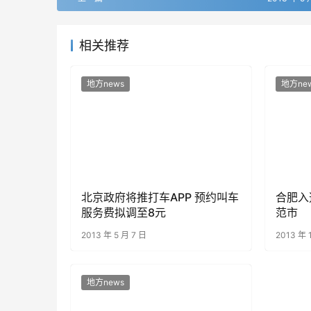
相关推荐
地方news
地方ne
北京政府将推打车APP 预约叫车
合肥入
服务费拟调至8元
范市
2013 年 5 月 7 日
2013 年 
地方news