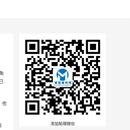
免
已
，也
添加助理微信
表