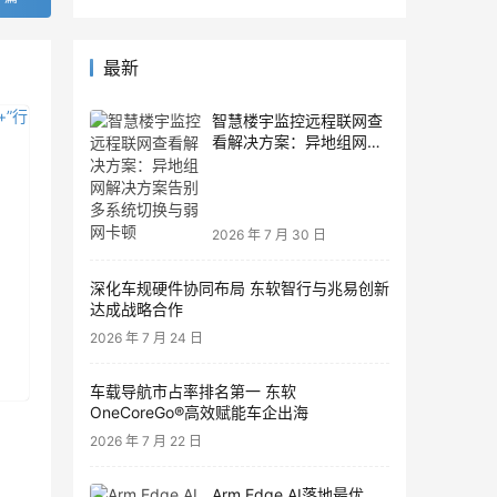
最新
智慧楼宇监控远程联网查
看解决方案：异地组网解
决方案告别多系统切换与
弱网卡顿
2026 年 7 月 30 日
深化车规硬件协同布局 东软智行与兆易创新
达成战略合作
2026 年 7 月 24 日
车载导航市占率排名第一 东软
OneCoreGo®高效赋能车企出海
2026 年 7 月 22 日
Arm Edge AI落地最优