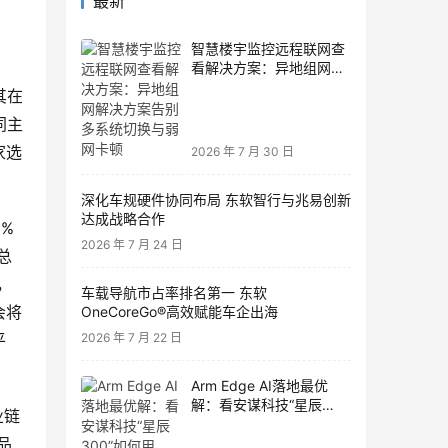
最新
智慧楼宇监控远程联网查
看解决方案：异地组网解
决方案告别多系统切换与
其在
弱网卡顿
同主
家选
2026 年 7 月 30 日
深化车规硬件协同布局 东软智行与兆易创新
达成战略合作
%
2026 年 7 月 24 日
总
，
车载导航市占率排名第一 东软
会将
OneCoreGo®高效赋能车企出海
平
2026 年 7 月 22 日
Arm Edge AI落地最优
解：看安谋科技“星辰
业链
300”如何用Helium技术打
品
通性能瓶颈