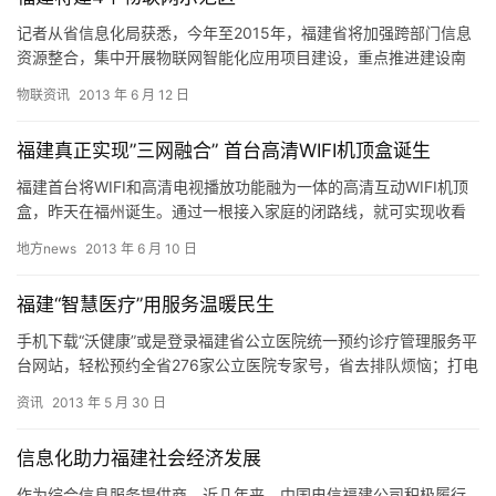
记者从省信息化局获悉，今年至2015年，福建省将加强跨部门信息
资源整合，集中开展物联网智能化应用项目建设，重点推进建设南
平、平潭、鼓楼、马尾等4个物联网示范区。 据悉，南平示范区将…
物联资讯
2013 年 6 月 12 日
福建真正实现”三网融合” 首台高清WIFI机顶盒诞生
福建首台将WIFI和高清电视播放功能融为一体的高清互动WIFI机顶
盒，昨天在福州诞生。通过一根接入家庭的闭路线，就可实现收看
高清3D电视、72小时回看电视节目，更能实现宽带和WIF…
地方news
2013 年 6 月 10 日
福建“智慧医疗”用服务温暖民生
手机下载“沃健康”或是登录福建省公立医院统一预约诊疗管理服务平
台网站，轻松预约全省276家公立医院专家号，省去排队烦恼；打电
话就能寻医问药、健康咨询甚至进行心理辅导；在手机客户端上…
资讯
2013 年 5 月 30 日
信息化助力福建社会经济发展
作为综合信息服务提供商，近几年来，中国电信福建公司积极履行