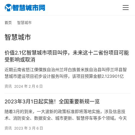
首页
智慧城市
智慧城市
价值2.1亿智慧城市项目叫停，未来这十二省份项目可能
受影响或取消
近期云南省怒江傈僳族自治州兰坪白族普米族自治县叫停兰坪县智
慧城市建设项目初步设计服务叫停，该项目预算金额2.123901亿
元，主要建设内容为： 依托于城市光纤物理网、IDC(互联网…
资讯
2024 年 2 月 6 日
2023年3月1日起实施！全国重要新规一览
随着3月的到来，一大波新的政策标准即将落地实施，涉及信息技
术、消防安全、数据安全、城市更新、智慧停车等多个领域。今天
小编就带大家一起来看看2023年3月1日起，全国各地有哪些新规
资讯
2023 年 3 月 6 日
将…