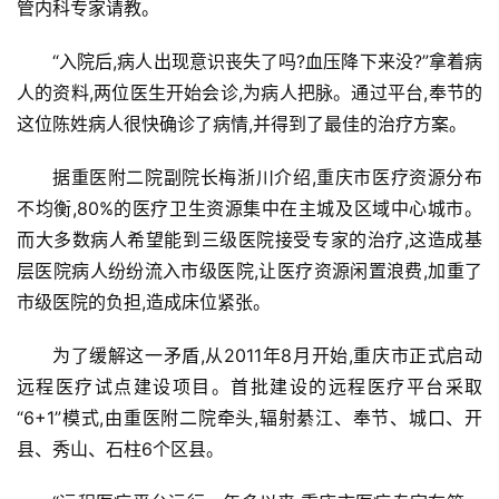
管内科专家请教。
“入院后,病人出现意识丧失了吗?血压降下来没?”拿着病
人的资料,两位医生开始会诊,为病人把脉。通过平台,奉节的
这位陈姓病人很快确诊了病情,并得到了最佳的治疗方案。
据重医附二院副院长梅浙川介绍,重庆市医疗资源分布
不均衡,80%的医疗卫生资源集中在主城及区域中心城市。
而大多数病人希望能到三级医院接受专家的治疗,这造成基
层医院病人纷纷流入市级医院,让医疗资源闲置浪费,加重了
市级医院的负担,造成床位紧张。
为了缓解这一矛盾,从2011年8月开始,重庆市正式启动
远程医疗试点建设项目。首批建设的远程医疗平台采取
“6+1”模式,由重医附二院牵头,辐射綦江、奉节、城口、开
县、秀山、石柱6个区县。