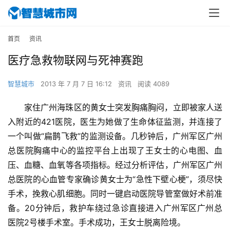
首页
资讯
医疗急救物联网与死神赛跑
智慧城市
2013 年 7 月 7 日 16:12
资讯
阅读 4089
家住广州海珠区的黄女士突发胸痛胸闷，立即被家人送
入附近的421医院，医生为她做了生命体征监测，并连接了
一个叫做“扁鹊飞救”的监测设备。几秒钟后，广州军区广州
总医院胸痛中心的监控平台上出现了王女士的心电图、血
压、血糖、血氧等各项指标。经过分析评估，广州军区广州
总医院的心血管专家确诊黄女士为“急性下壁心梗”，须尽快
手术，挽救心肌细胞。同时一键启动医院导管室做好术前准
备。20分钟后，救护车绕过急诊直接进入广州军区广州总
医院2号楼手术室。手术成功，王女士脱离险境。