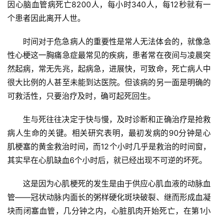
因心脑血管病死亡8200人，每小时340人，每12秒就有一
个患者因此离开人世。
时间对于危急病人的重要性是常人无法体会的，就像急
性心梗这一胸痛急症最常见的疾病，患者常在夜间与凌晨突
然起病，常无先兆，起病急，进展快，可致命，死亡病人中
很大比例的人甚至未能到达医院。但该病的另一面是明确的
可救活性，只要治疗及时，确可起死回生。
生与死往往决定于快与慢，及时诊断和正确治疗是抢救
病人生命的关键。相关研究表明，最初发病的90分钟是心
肌梗塞的黄金救治时间，而12个小时几乎是救治的时间窗，
其实早在心肌缺血6个小时后，就已经出现不可逆的坏死。
这是因为心肌梗死的发生是由于供应心肌血液的动脉血
管——冠状动脉内面长的粥样硬化斑块破裂、继而形成血凝
块而闭塞血管，几分钟之内，心脏肌肉开始死亡，在第1小