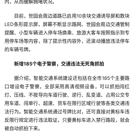
内，从而缓解拥堵状况。
目前，世园会周边道路已启用10余块交通诱导屏和数块
LED条形提示屏，屏幕不断显示路网、世园会周边交通管制
提醒、小型车辆进入停车场换乘、旅游大客车按照指示到专
用停车场等内容，除了提示性内容外，还滚动播放违法停车
的车辆号牌。
新增185个电子警察，交通违法无死角抓拍
据介绍，智能交通系统建设还包括在全市185个主要路
口增设电子警察，全部采用高清视频设备，可以抓拍闯红
灯、压线、不按导向车道行驶、逆行、乱变道、占用公交专
用车道、闯单行、超速、货车在限行区域行驶等各类交通违
法行为。智能交通系统通过号牌比对，还可直接对黄标车违
反限行规定进行违法取证，只要黄标车进入禁行路段，就会
被自动抓拍下来。