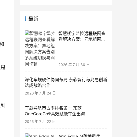
最新
智慧楼宇监控远程联网查
看解决方案：异地组网解
和
决方案告别多系统切换与
弱网卡顿
2026 年 7 月 30 日
理是
深化车规硬件协同布局 东软智行与兆易创新
达成战略合作
2026 年 7 月 24 日
做到
车载导航市占率排名第一 东软
OneCoreGo®高效赋能车企出海
2026 年 7 月 22 日
Arm Edge AI落地最优