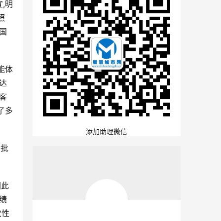
,明
照
国
能体
达
客
了多
添加助理微信
大批
因此
绩
次性