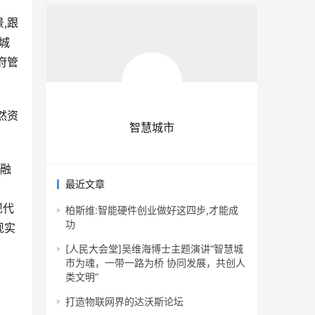
,跟
城
府管
然资
智慧城市
度融
最近文章
现代
柏斯维:智能硬件创业做好这四步,才能成
功
现实
[人民大会堂]吴维海博士主题演讲“智慧城
市为魂，一带一路为桥 协同发展，共创人
类文明”
打造物联网界的达沃斯论坛