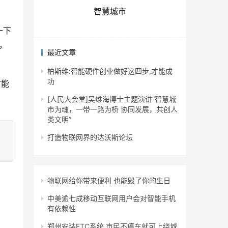
智慧城市
一下
，
最近文章
柏斯维:智能硬件创业做好这四步,才能成
功
才能
[人民大会堂]吴维海博士主题演讲“智慧城
市为魂，一带一路为桥 协同发展，共创人
类文明”
打造物联网界的达沃斯论坛
物联网给你带来便利 也能毁了你的生日
中美逾七成移动互联网用户会对智能手机
有依赖性
郑州安装ETC系统 市民不停车就可上绕城