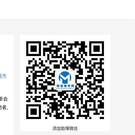
城市
革会
者,
添加助理微信