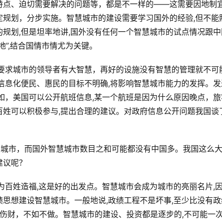
特点、迫切需要解决的问题等，都是不一样的——这需要因地制宜
定规划，分步实施。智慧城市的建设需要学习国外的经验,但不能
规划,但是坦率地讲,国外没有任何一个智慧城市的试点情况跟中
地”,结合国情市情尤为关键。
市要求城市的领导者有大智慧，再好的设施没有智慧的管理就不可
信息化便民、惠民的目标不明确,将影响智慧城市能力的发挥。发
如，美国可以公开航班信息,某一个航班是因为什么原因晚点，旅
百姓可以积极参与,提出合理的建议。对政府信息公开问题我国谈
慧城市，而国外智慧城市数目之和可能都没有中国多。我国这么
建议呢？
为百姓造福,这是好的出发点。智慧城市会成为城市的亮丽名片,
思想建设智慧城市。一般地说,政绩工程不是坏事,至少比没有政
民伤财，不如不做。智慧城市的建设、投资都是逐步的,不可能一