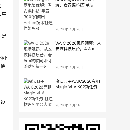
解：看安谋科技“星辰
：
300”如何用Helium技术打
和中
通性能瓶颈
2026 年 7 月 20 日
也是
WAIC 2026现场观察：从
安谋科技展台，看Arm物
联网如何渗透AI每一环
的小
即便
2026 年 7 月 20 日
魔法原子WAIC2026亮相
Magic-VLA K02新任务
打造物理AI平台大脑
建设
2026 年 7 月 18 日