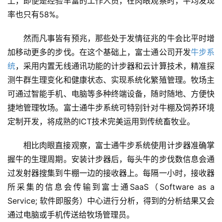
上，即便是经验丰富的工作人员，在肉眼观察时，平均发现
率也只有58%。
然而凡事皆有预兆，那些处于发情征兆的牛会比平时增
加移动更多的步伐。在这个基础上，富士通公司开发
牛步系
统
，采用内置无线通讯功能的计步器和云计算技术，精准探
测牛群生理变化和健康状态、实现系统化繁殖管理。牧场主
可通过智能手机、电脑等多种终端设备，随时随地、方便快
捷地管理牧场。富士通牛步系统可特别针对牛棚及饲养环境
定制开发，将成熟的ICT技术完美运用到传统畜牧业。
相比肉眼直接观察，富士通牛步系统使用计步器准确掌
握牛的生理周期。安装计步器后，每头牛的步伐数信息会通
过发射器搜集到牛棚一边的接收器上。每隔一小时，接收器
所采集的信息会传输到富士通SaaS（Software as a 
Service; 软件即服务）中心进行分析，得到的分析结果又会
通过电脑或手机传送给牧场管理员。