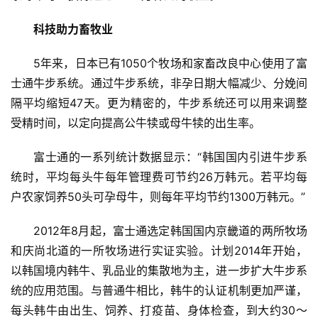
科技助力畜牧业
5年来，日本已有1050个牧场和家畜改良中心使用了富
士通牛步系统。通过牛步系统，非孕日期大幅减少、分娩间
隔平均缩短47天。更为精密的，牛步系统还可以用来调整
受精时间，以定向提高公牛犊或母牛犊的出生率。
富士通的一系列统计数据显示：“韩国国内引进牛步系
统时，平均每头牛每年管理费可节约26万韩元。若平均每
户农家饲养50头可孕母牛，则每年平均节约1300万韩元。”
2012年8月起，富士通选定韩国国内京畿道的两所牧场
和庆尚北道的一所牧场进行实证实验。计划2014年开始，
以韩国境内韩牛、乳品业的集散地为主，进一步扩大牛步系
统的应用范围。与普通牛相比，韩牛的认证机制更加严谨，
每头韩牛由出生、饲养、打疫苗、身体检查，到大约30～