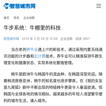
首页
资讯
企业创新
牛步系统：牛棚里的科技
智慧城市网
2013 年 4 月 28 日 12:56
企业创新
阅读 3601
当古老的
养牛业
遇上IT的新技术，通过采用内置无线通
讯功能的计步器和
云计算
技术，养牛业可以精准探测牛群生
理变化和健康状态、实现系统化繁殖管理。
韩牛是欧洲牛与韩国牛的混血种，在韩国深受欢迎。随
着韩流席卷亚洲，韩牛的知名度也逐步攀高，在《我的女友
是九尾狐》剧中不断出现的特级韩牛更是令人垂涎欲滴。但
韩国与全球各地的情况相似，越来越多的年轻人渴望繁华便
利的城市生活，涌入城市。