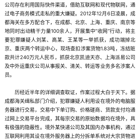
公司存在利用国际快件渠道，借助互联网和现代物联网，通
过电子商务模式走私的重大嫌疑。2012年12月6日凌晨，成
都海关在多方配合下，在成都、北京、上海、重庆、南京等
地同时出动精干力量100余人，开展集中“收网”行动，将主
要犯罪嫌疑人刘某、高某、王某等一举抓获，成功端掉北
京、重庆两个转运中心，现场查扣涉案货物1.83吨，冻结赃
款共计240万元人民币，抓获北京凯迪天亦、上海派易公司
及中外运重庆公司从事报关、清关、转运等业务多名涉案人
员。
　　历经近半年的详细调查取证，作案过程大白于天下。据
成都海关缉私部门介绍，犯罪嫌疑人利用设在境外的电脑服
务器进行交易，交易中下单订购、价格磋商、货款支付均通
过网上交易平台完成，其每宗交易的原始数据均在境外，具
有极强的隐蔽性。境外某快递公司及其国内办事机构，通过
互联网利用其设在境外服务器上的分拆单系统对大宗货物进