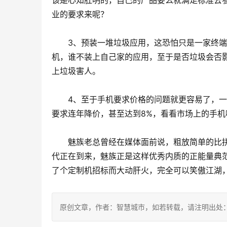
该是心知肚明的，自己的产品要么就满足标准去
业的要求来呢？
　　3、预装一堆垃圾应用，这恐怕只是一家终
机，谁不装上自己家的应用，至于是否垃圾会否
上垃圾害人。
　　4、至于手机要求价格的问题就更容易了，
要求连年降价，甚至达到8%，看看市场上的手
　　魅族老总曾经在媒体面前说，粗放简单的比
代正在到来，魅族正是这样优秀内质的正能量典
了个定制机招标而大动肝火，完全可以笑傲江湖
原创文章，作者：智慧城市，如若转载，请注明出处：https://www.