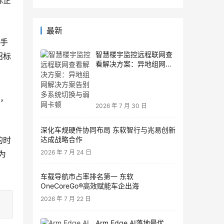
标企
最新
的手
智慧楼宇监控远程联网查
招标
看解决方案：异地组网解
决方案告别多系统切换与
弱网卡顿
了，
2026 年 7 月 30 日
深化车规硬件协同布局 东软智行与兆易创新
的时
达成战略合作
2026 年 7 月 24 日
为
车载导航市占率排名第一 东软
OneCoreGo®高效赋能车企出海
2026 年 7 月 22 日
Arm Edge AI落地最优