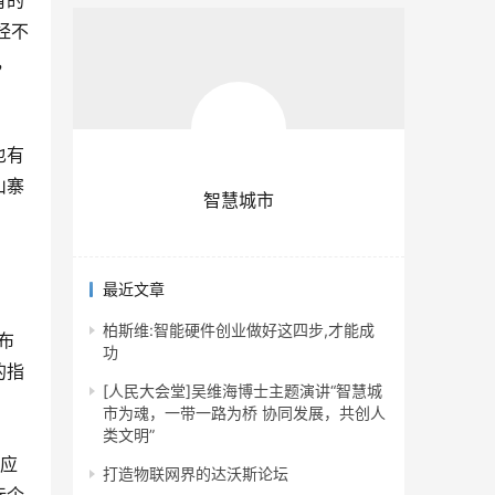
有的
经不
，
也有
山寨
智慧城市
最近文章
柏斯维:智能硬件创业做好这四步,才能成
布
功
的指
[人民大会堂]吴维海博士主题演讲“智慧城
市为魂，一带一路为桥 协同发展，共创人
类文明”
业应
打造物联网界的达沃斯论坛