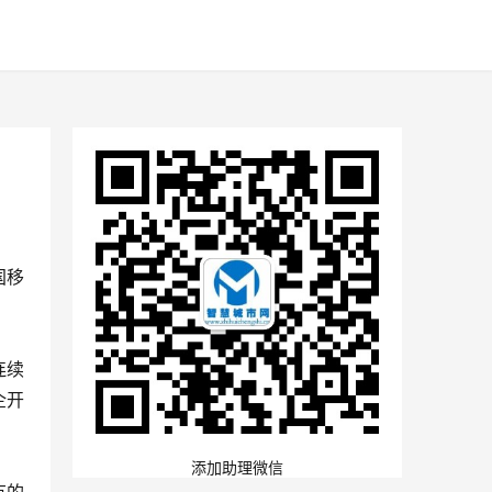
国移
连续
企开
添加助理微信