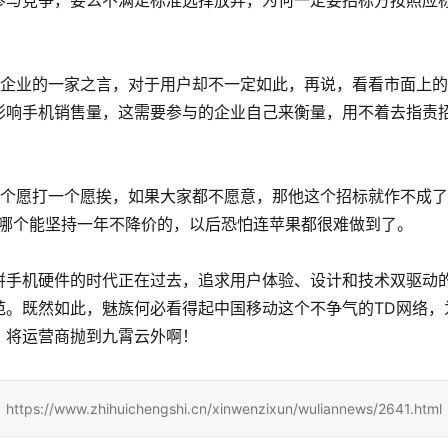
参与竞争，要么不满足标准选择放弃，为何一定要招标方按照应
端企业的一家之言，对于用户却不一定如此，再说，看看市面上
影响手机销售量，这需要参与的企业自己来衡量，用不着去指责
一个愿打一个愿挨，如果大家都不愿意，那他这个招标就作不成
机哪个能坚持一年不降价的，以后恐怕连苹果都很难做到了。
拼手机硬件的时代正在过去，追求用户体验、设计和技术双驱动
范。既然如此，魅族何必看得起中国移动这个不争气的TD网络，
，将运营商抛到九霄云外啊！
zhihuichengshi.cn/xinwenzixun/wuliannews/2641.html