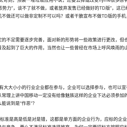
太苛刻，预装一堆垃圾应用不说，还要去掉或改变flyme很多原
恶势力”，谈不了就不做，或者放弃发售已经做好的TD版”，这已
机不做还可以做非定制不可以吗？或者干脆宣布不做TD版的手机
定的不足需要逐步完善，面对新的形势将一些政策进行更改，但
普及起到了巨大的作用，当然也让一些曾经在市场上呼风唤雨的
：
，有大大小小的行业企业都在参与，企业可以选择参与，也可以宣
从常理上讲中国移动一定没有给像魅族这样的企业下达必须参加
能说到是“作恶”？
管标准是高是低是对是错，这都是单方面的企业行为，应标的企