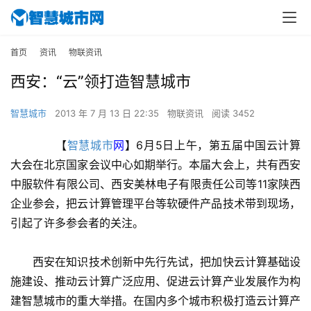
首页
资讯
物联资讯
西安：“云”领打造智慧城市
智慧城市
2013 年 7 月 13 日 22:35
物联资讯
阅读 3452
　　【
智慧城市
网
】6月5日上午，第五届中国云计算
大会在北京国家会议中心如期举行。本届大会上，共有西安
中服软件有限公司、西安美林电子有限责任公司等11家陕西
企业参会，把云计算管理平台等软硬件产品技术带到现场，
引起了许多参会者的关注。
　　西安在知识技术创新中先行先试，把加快云计算基础设
施建设、推动云计算广泛应用、促进云计算产业发展作为构
建智慧城市的重大举措。在国内多个城市积极打造云计算产