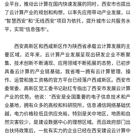
业平台，推动云计算在国内快速发展的同时，西安市也提出
了云计算产业的规划和构想，以率先应用带动产业发展，以
“智慧西安”和“无线西安”项目为依托，提升城市公共服务水
平，实现“信息强市”。
　　西安高新区和西咸新区作为陕西省承载云计算发展的主
要区域，近年来，云计算产业发展呈现出研发企业不断聚
集、技术创新不断涌现、应用领域不断拓展的态势，已初步
具备云计算的产业链基础，我省唯一拥有云计算管理、操
作、运营和施工资格的官方平台已经落户西咸新区。西安市
委常委、高新区党工委书记赵红专指出了西安市发展云计算
产业的优势。他说：“西安是全国重要的电子信息技术和产
业基地，拥有众多的高校和科研院所，信息通信网络基础优
越，电力价格较低且供应充裕，特别是关中地区，地质和自
然灾害较少，是建设数据中心的理想区域。而且政府部门出
台扶持政策后，一批有实力的企业已经在西安建设云计算中