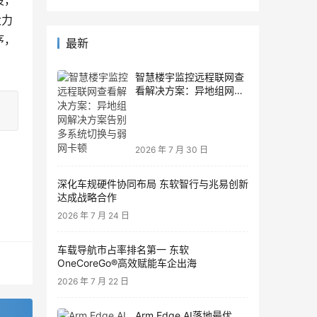
设，
大力
序，
最新
智慧楼宇监控远程联网查
看解决方案：异地组网解
决方案告别多系统切换与
弱网卡顿
2026 年 7 月 30 日
深化车规硬件协同布局 东软智行与兆易创新
达成战略合作
2026 年 7 月 24 日
车载导航市占率排名第一 东软
OneCoreGo®高效赋能车企出海
2026 年 7 月 22 日
Arm Edge AI落地最优