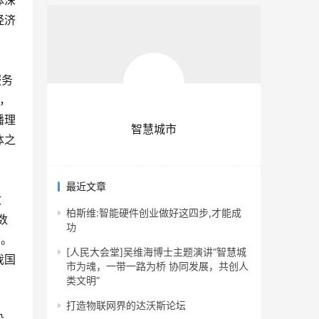
体深
经济
服务
，
播理
智慧城市
体之
最近文章
政
柏斯维:智能硬件创业做好这四步,才能成
数
功
会。
[人民大会堂]吴维海博士主题演讲“智慧城
我国
市为魂，一带一路为桥 协同发展，共创人
类文明”
打造物联网界的达沃斯论坛