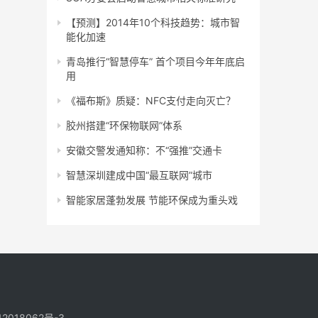
【预测】2014年10个科技趋势：城市智
能化加速
青岛推行“智慧停车” 首个项目今年年底启
用
《福布斯》质疑：NFC支付走向灭亡？
胶州搭建“环保物联网”体系
安徽交警发通知称：不“强推”交通卡
智慧深圳建成中国“最互联网”城市
智能家居蓬勃发展 节能环保成为重头戏
2018062号-3