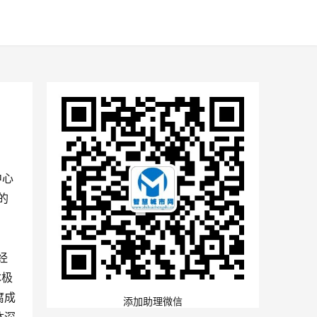
中心
的
经
体极
腐成
添加助理微信