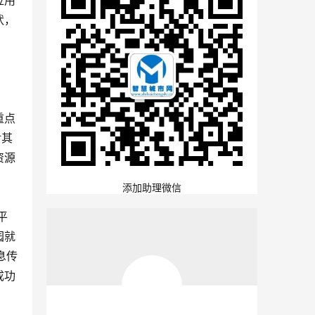
应用
状，
。
重点
对其
资源
添加助理微信
平
园就
息传
成功
。