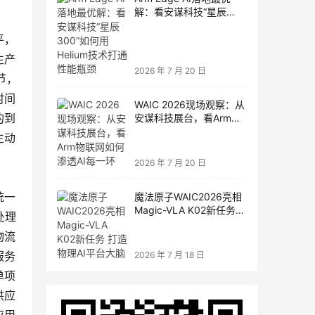
解：看安谋科技“星辰
300”如何用Helium技术打
平，
通性能瓶颈
生产
2026 年 7 月 20 日
节，
时间
WAIC 2026现场观察：从
的到
安谋科技展台，看Arm物
联网如何渗透AI每一环
主动
2026 年 7 月 20 日
统一
魔法原子WAIC2026亮相
Magic-VLA K02新任务
处理
打造物理AI平台大脑
物流
服务
2026 年 7 月 18 日
单项
供应