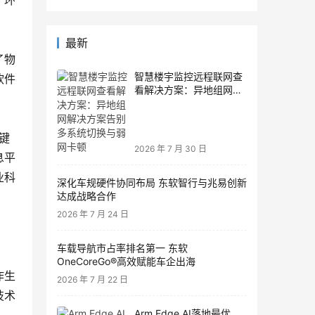
、环
最新
了物
智慧楼宇监控远程联网查
软件
看解决方案：异地组网解
决方案告别多系统切换与
弱网卡顿
键
2026 年 7 月 30 日
息平
业科
深化车规硬件协同布局 东软智行与兆易创新
达成战略合作
2026 年 7 月 24 日
车载导航市占率排名第一 东软
OneCoreGo®高效赋能车企出海
作生
2026 年 7 月 22 日
技术
Arm Edge AI落地最优