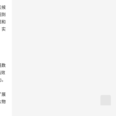
天候
间到
现和
，实
括数
高效
力。
扩展
大物