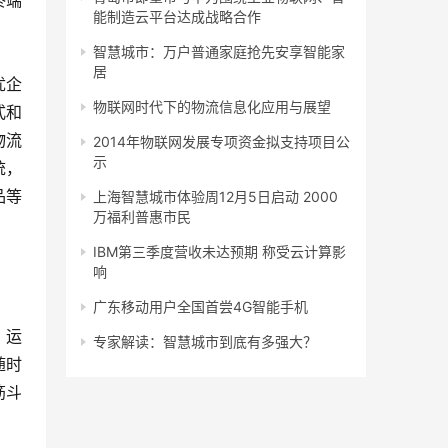
终端
能制造云平台达成战略合作
智慧城市：万户普通家庭抢先安享智能家
居
优企
物联网时代下的物流信息化应用与展望
式和
物流
2014年物联网发展专项资金拟支持项目公
示
统，
品等
上海智慧城市体验周12月5日启动 2000
万福利普惠市民
IBM第三季度营收未达预期 称受云计算影
响
广东移动用户全国首尝4G智能手机
、运
专家解读：智慧城市到底有多强大？
随时
筋斗