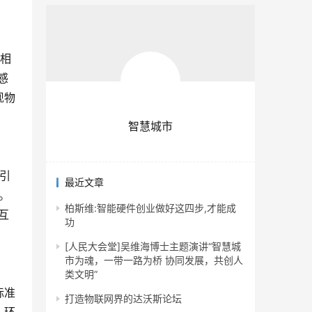
物相
感
现物
智慧城市
引
最近文章
。
柏斯维:智能硬件创业做好这四步,才能成
互
功
[人民大会堂]吴维海博士主题演讲“智慧城
市为魂，一带一路为桥 协同发展，共创人
类文明”
标准
打造物联网界的达沃斯论坛