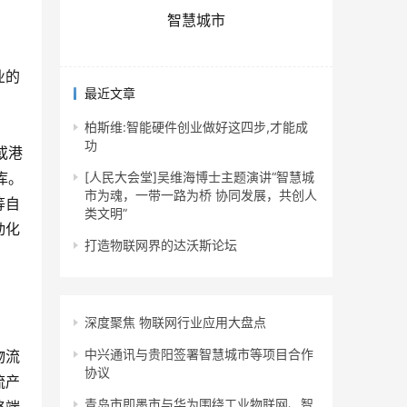
智慧城市
业的
最近文章
柏斯维:智能硬件创业做好这四步,才能成
功
或港
库。
[人民大会堂]吴维海博士主题演讲“智慧城
市为魂，一带一路为桥 协同发展，共创人
等自
类文明”
动化
打造物联网界的达沃斯论坛
深度聚焦 物联网行业应用大盘点
中兴通讯与贵阳签署智慧城市等项目合作
物流
协议
流产
青岛市即墨市与华为围绕工业物联网、智