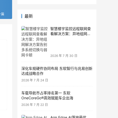
一篇
最新
智慧楼宇监控远程联网查
看解决方案：异地组网解
决方案告别多系统切换与
弱网卡顿
2026 年 7 月 30 日
深化车规硬件协同布局 东软智行与兆易创新
达成战略合作
2026 年 7 月 24 日
车载导航市占率排名第一 东软
OneCoreGo®高效赋能车企出海
2026 年 7 月 22 日
Arm Edge AI落地最优