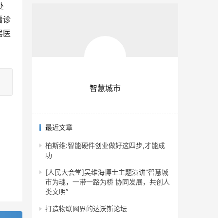
处
看诊
层医
智慧城市
最近文章
柏斯维:智能硬件创业做好这四步,才能成
功
[人民大会堂]吴维海博士主题演讲“智慧城
市为魂，一带一路为桥 协同发展，共创人
类文明”
打造物联网界的达沃斯论坛