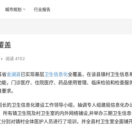
城市规划
行业报告
覆盖
•
阅读 4152
苏省
金湖县
已实现基层
卫生信息化
全覆盖，在该县镇村卫生信息
功能，门诊医疗、住院医疗、药品使用管理、临床检验和检查服
准要求。
组长的卫生信息化建设工作领导小组，抽调专人组建局信息化办
、所有镇卫生院及村卫生室的内外网络铺设,并举办三期卫生信息
又分别对镇村全体医护人员进行了培训，并全县村卫生室全面铺