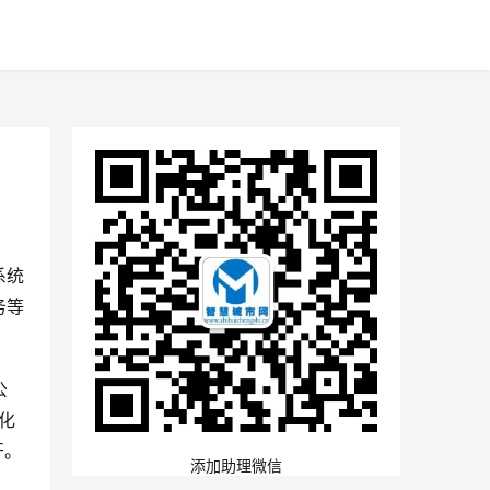
系统
务等
公
化
开。
添加助理微信