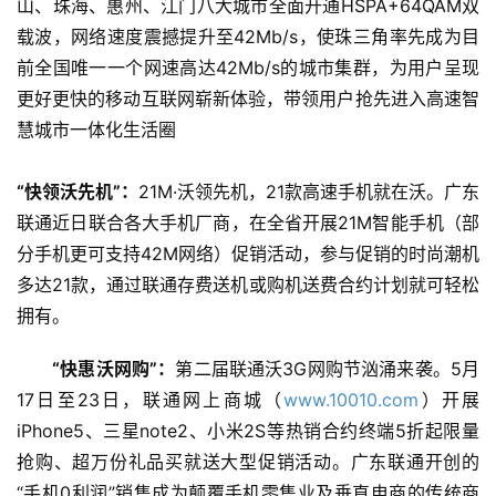
山、珠海、惠州、江门八大城市全面开通HSPA+64QAM双
载波，网络速度震撼提升至42Mb/s，使珠三角率先成为目
前全国唯一一个网速高达42Mb/s的城市集群，为用户呈现
更好更快的移动互联网崭新体验，带领用户抢先进入高速智
慧城市一体化生活圈
“快领沃先机”：
21M·沃领先机，21款高速手机就在沃。广东
联通近日联合各大手机厂商，在全省开展21M智能手机（部
分手机更可支持42M网络）促销活动，参与促销的时尚潮机
多达21款，通过联通存费送机或购机送费合约计划就可轻松
拥有。
“快惠沃网购”：
第二届联通沃3G网购节汹涌来袭。5月
17日至23日，联通网上商城（
www.10010.com
）开展
iPhone5、三星note2、小米2S等热销合约终端5折起限量
抢购、超万份礼品买就送大型促销活动。广东联通开创的
“手机0利润”销售成为颠覆手机零售业及垂直电商的传统商