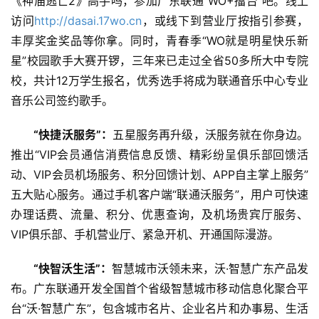
《神庙逃亡2》高手吗，参加广东联通“WO+擂台”吧。线上
访问
http://dasai.17wo.cn
，或线下到营业厅按指引参赛，
丰厚奖金奖品等你拿。同时，青春季“WO就是明星快乐新
星”校园歌手大赛开锣，三年来已走过全省50多所大中专院
校，共计12万学生报名，优秀选手将成为联通音乐中心专业
音乐公司签约歌手。
“快捷沃服务”：
五星服务再升级，沃服务就在你身边。
推出“VIP会员通信消费信息反馈、精彩纷呈俱乐部回馈活
动、VIP会员机场服务、积分回馈计划、APP自主掌上服务”
五大贴心服务。通过手机客户端“联通沃服务”，用户可快速
办理话费、流量、积分、优惠查询，及机场贵宾厅服务、
VIP俱乐部、手机营业厅、紧急开机、开通国际漫游。
“快智沃生活”：
智慧城市沃领未来，沃·智慧广东产品发
布。广东联通开发全国首个省级智慧城市移动信息化聚合平
台“沃·智慧广东”，包含城市名片、企业名片和办事易、生活