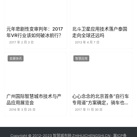
元年悲剧性变审判年：2017
北斗卫星应用技术落户泰国
年VR行业该如何破冰前行？
走向全球还远吗
2017 年 2 月 3 日
2013 年 4 月 7 日
会展快讯
智慧应用
广州国际智慧城市技术与产
心心念念的北京首条“自行车
品应用展览会
专用道”方案确定，骑车也能
高速通行
2016 年 3 月 25 日
2017 年 11 月 30 日
Copyright © 2012-2023 智慧城市网·ZHIHUICHENGSHI.CN ·
冀ICP备