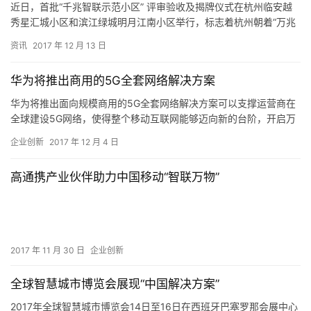
近日，首批“千兆智联示范小区” 评审验收及揭牌仪式在杭州临安越
秀星汇城小区和滨江绿城明月江南小区举行，标志着杭州朝着“万兆
进小区、千兆进家庭、家庭wifi全覆盖、家居智慧化”的普及…
资讯
2017 年 12 月 13 日
华为将推出商用的5G全套网络解决方案
华为将推出面向规模商用的5G全套网络解决方案可以支撑运营商在
全球建设5G网络，使得整个移动互联网能够迈向新的台阶，开启万
物互联的时代，然后承担起各行各业数字化的历史使命。 最近这
企业创新
2017 年 12 月 4 日
几…
高通携产业伙伴助力中国移动“智联万物”
2017 年 11 月 30 日
企业创新
全球智慧城市博览会展现“中国解决方案”
2017年全球智慧城市博览会14日至16日在西班牙巴塞罗那会展中心