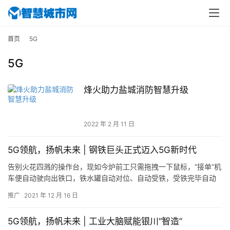
首页
5G
5G
烽火助力盐城消防智慧升级
2022 年 2 月 11 日
5G领航，扬帆未来 | 钢铁巨头正式迈入5G新时代
告别火花四溅的操作台，现如今炉前工只需拖拽一下鼠标，“接单”机
车便自动驶向出铁口，铁水罐自动对位、自动受铁，受铁完毕自动
前往炼钢厂，沿线铁路自动扳岔，拦木机自动开闭……作为“特大
推广
2021 年 12 月 16 日
型…
5G领航，扬帆未来 | 工业大脑赋能银川“智造”