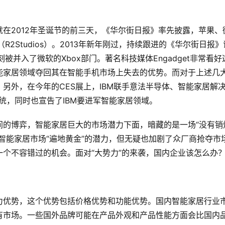
在2012年圣诞节的前三天，《华尔街日报》率先披露，苹果、
2Studios）。2013年新年刚过，持续跟进的《华尔街日报》
并入了微软的Xbox部门。著名科技媒体Engadget非常看好
家居领域夺回其在智能手机市场上失去的优势。而对于上述几大
另外，在今年的CES展上，IBM联手意法半导体、智能家居解
系统，同时也宣告了IBM要进军智能家居领域。
间的博弈，智能家居巨大的市场潜力下面，暗藏的是一场“没有销
智能家居市场“遍地黄金”的潜力，但无疑也加剧了众厂商抢夺市
个不容错过的机会。面对“大势力”的来袭，国内企业该怎么办
力优势，这个优势包括价格优势和功能优势。国内智能家居行业
有市场。一些国外品牌可能在产品外观和产品性能方面会比国内