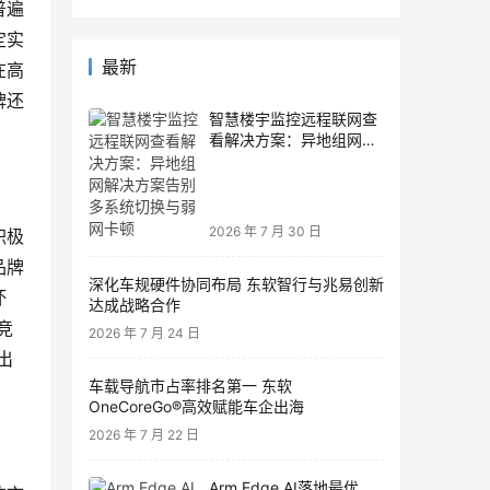
普遍
定实
最新
在高
牌还
智慧楼宇监控远程联网查
看解决方案：异地组网解
决方案告别多系统切换与
弱网卡顿
2026 年 7 月 30 日
积极
品牌
深化车规硬件协同布局 东软智行与兆易创新
坏
达成战略合作
竞
2026 年 7 月 24 日
出
车载导航市占率排名第一 东软
OneCoreGo®高效赋能车企出海
2026 年 7 月 22 日
Arm Edge AI落地最优