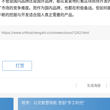
，不管是国内品牌还是国外品牌，都在紧紧地盯着这块尚待开发
了市场的竞争难度。而作为国内品牌，也都在积极备战。但如何
不断的挖掘与开发适合国人真正需要的产品。
.zhihuichengshi.cn/xinwenzixun/1242.html
打赏
生成海报
哈市：公交智慧导航 告别“手工时代”