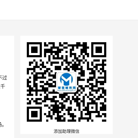
不过
流千
场。
添加助理微信