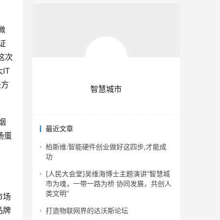
微
证
这次
IT
决方
智慧城市
烟
最近文章
场蛋
柏斯维:智能硬件创业做好这四步,才能成
？
功
[人民大会堂]吴维海博士主题演讲“智慧城
市为魂，一带一路为桥 协同发展，共创人
类文明”
市场
品牌
打造物联网界的达沃斯论坛