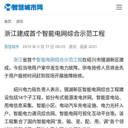
首页
资讯
浙江建成首个智能电网综合示范工程
智慧城市
2013 年 5 月 17 日 08:25
资讯
阅读 3201
浙江
省首个
智能电网
综合示范工程
在绍兴市镜湖新区建
成，今后当地用户家中发生电力故障，供电抢修人员将会先
于用户报修时间赶到现场开展故障抢修。
绍兴电力局负责人表示，镜湖新区智能电网综合工程建
设包括14个子工程，如分布式能源发电并网、智能变电站、
用电信息采集、智能小区、电动汽车充电设施、电力光纤入
户、智能电力通讯综合网、智能电网可视化互动平台等。该
工程集合了国内智能电网“发、输、变、配、用、调”各个领