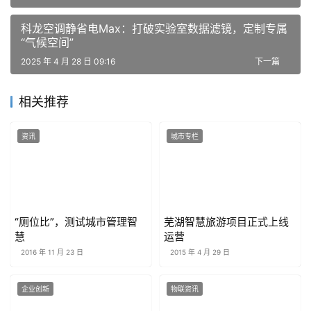
科龙空调静省电Max：打破实验室数据滤镜，定制专属
“气候空间”
2025 年 4 月 28 日 09:16
下一篇
相关推荐
资讯
城市专栏
“厕位比”，测试城市管理智
芜湖智慧旅游项目正式上线
慧
运营
2016 年 11 月 23 日
2015 年 4 月 29 日
企业创新
物联资讯