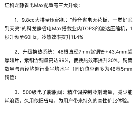
证科龙静省电Max配置有三大升级：
1、9.8cc大排量压缩机：“静音省电天花板，一觉好眠
到天亮”的科龙静省电Max搭载业内TOP3的凌达压缩机，1
秒升频至60Hz，冷热效率提升11.4%
2、升级换热系统：48根直径7mm紫铜管+43.4mm超
厚翅片，紫铜含铜量高达99%，使换热效率提升30%，铜管
数量与直径均超行业平均水平（同价位空调多为48根5mm
铜管）
3、500级电子膨胀阀：精准调控制冷剂流量，减少能
耗浪费，久用依旧省电，为用户带来持久的高性价比体验。