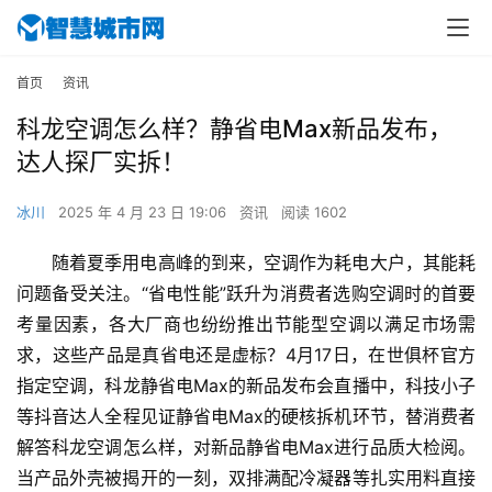
首页
资讯
科龙空调怎么样？静省电Max新品发布，
达人探厂实拆！
冰川
2025 年 4 月 23 日 19:06
资讯
阅读 1602
随着夏季用电高峰的到来，空调作为耗电大户，其能耗
问题备受关注。“省电性能”跃升为消费者选购空调时的首要
考量因素，各大厂商也纷纷推出节能型空调以满足市场需
求，这些产品是真省电还是虚标？4月17日，在世俱杯官方
指定空调，科龙静省电Max的新品发布会直播中，科技小子
等抖音达人全程见证静省电Max的硬核拆机环节，替消费者
解答科龙空调怎么样，对新品静省电Max进行品质大检阅。
当产品外壳被揭开的一刻，双排满配冷凝器等扎实用料直接