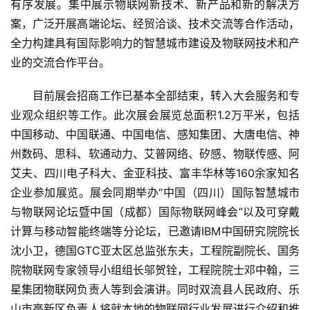
有序发展。集中展示物联网新技术、新产品和新的解决方
案，广泛开展高端论坛、经贸洽谈、技术交流等合作活动，
全力构建具有国际影响力的智慧城市建设及物联网技术和产
业的交流合作平台。
目前展会招商工作已基本全部结束，转入大会服务和专
业观众组织等工作。此次展会展览总面积1.2万平米，包括
中国移动、中国联通、中国电信、感知集团、大唐电信、神
州数码、思科、软通动力、艾普网络、矽感、物联传感、阿
艾夫、四川电子科大、金亚科技、富丰华林等160余家知名
企业参加展览。展会同期举办“中国（四川）国际智慧城市
与物联网论坛暨中国（成都）国际物联网峰会”以及可穿戴
计算与移动智能终端等分论坛，已邀请IBM中国研究院院长
沈小卫，德国GTC亚太区总监张东夫，工程院副院长、国务
院物联网专家领导小组组长邬贺铨，工程院院士邓中翰，三
星集团物联网负责人等到会演讲。同时双流县人民政府、乐
山市高新区负责人将就本地的物联网行业发展进行介绍和推