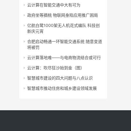
云计算在智能交通中大有可为
政府坐等摘桃 物联网身陷应用推广困局
亿航白鹭1000架无人机花式编队 科技创
新庆元宵
合肥启动畅通一环智能交通系统 随意变道
将被罚
云计算落地难——与电商物流结合或可行
云计算：吹尽狂沙始到金（图）
智慧城市建设的四大问题与八点认识
智慧城市推动住房和城乡建设领域发展