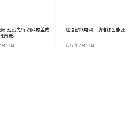
长阳”建设先行 四网覆盖成
建设智能电网，助推绿色能源
城市标杆
7 月 14 日
2013 年 7 月 14 日