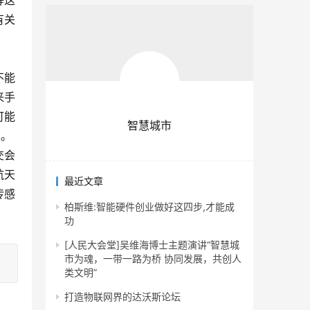
等这
有关
不能
来手
可能
智慧城市
米。
交会
航天
最近文章
传感
柏斯维:智能硬件创业做好这四步,才能成
功
[人民大会堂]吴维海博士主题演讲“智慧城
市为魂，一带一路为桥 协同发展，共创人
类文明”
打造物联网界的达沃斯论坛