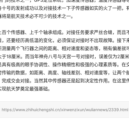
门的技术之一，GPS定位系统，加速度传感器，温度传感器等
舟十号的发射成功以及对接技术一下子传感器如实的火了一把，
器将是航天技术必不可少的技术之一。
上百个传感器、上千个轴承组成。对接任务要求严丝合缝，而且
重，还要经历高低温的变化，必须保证对接时不出现故障。接下
断测量两个飞行器之间的距离、相对速度和姿态等，稍有偏差就
于18厘米。而当年神舟八号与天宫一号对接时，误差仅为2厘
员具有极高的眼手协调性、操作精细性和极强的心理素质等。在
时传输的数据，如距离、高度、轴线差别、相对速度等，让两个
，完成交会对接。当然其中传感器还是起到决定性作用。在这里
实现航天梦奠定最强基础。
zhihuichengshi.cn/xinwenzixun/wuliannews/2339.html