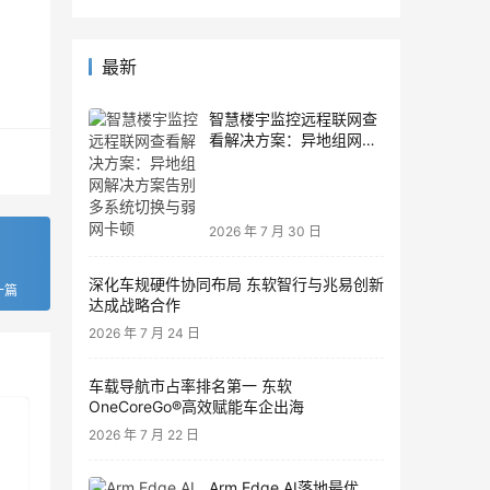
最新
智慧楼宇监控远程联网查
看解决方案：异地组网解
决方案告别多系统切换与
弱网卡顿
2026 年 7 月 30 日
深化车规硬件协同布局 东软智行与兆易创新
一篇
达成战略合作
2026 年 7 月 24 日
车载导航市占率排名第一 东软
OneCoreGo®高效赋能车企出海
2026 年 7 月 22 日
Arm Edge AI落地最优