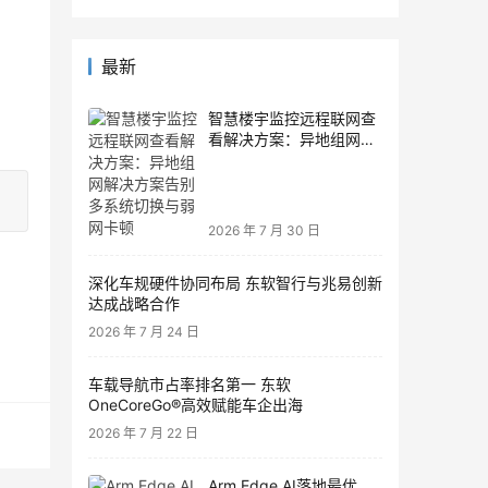
最新
智慧楼宇监控远程联网查
看解决方案：异地组网解
决方案告别多系统切换与
弱网卡顿
2026 年 7 月 30 日
深化车规硬件协同布局 东软智行与兆易创新
达成战略合作
2026 年 7 月 24 日
车载导航市占率排名第一 东软
OneCoreGo®高效赋能车企出海
2026 年 7 月 22 日
Arm Edge AI落地最优