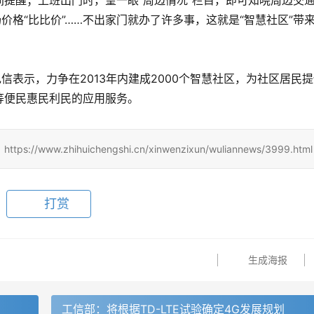
提醒；上班出门时，望一眼“周边情况”栏目，即可知晓周边交
价格“比比价”……不出家门就办了许多事，这就是“智慧社区”带
信表示，力争在2013年内建成2000个智慧社区，为社区居民
等便民惠民利民的应用服务。
zhihuichengshi.cn/xinwenzixun/wuliannews/3999.html
打赏
生成海报
工信部：将根据TD-LTE试验确定4G发展规划