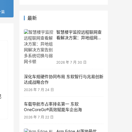
一篇
最新
智慧楼宇监控远程联网查
看解决方案：异地组网解
决方案告别多系统切换与
弱网卡顿
2026 年 7 月 30 日
深化车规硬件协同布局 东软智行与兆易创新
达成战略合作
2026 年 7 月 24 日
巴
车载导航市占率排名第一 东软
OneCoreGo®高效赋能车企出海
2026 年 7 月 22 日
Arm Edge AI落地最优