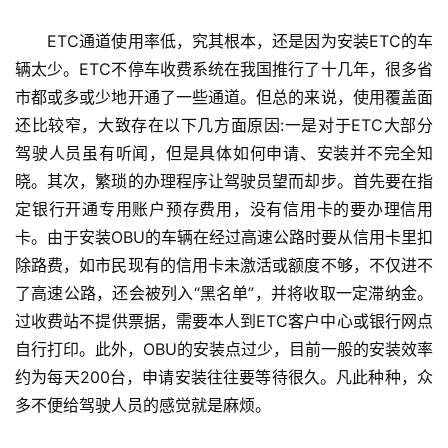
　　ETC通道使用率低，究其根本，还是因为安装ETC的车
辆太少。ETC不停车收费系统在我国推行了十几年，很多省
市都或多或少地开通了一些通道。但总的来说，使用覆盖面
还比较窄，大致存在以下几方面原因:一是对于ETC大部分
驾驶人员虽有听闻，但是具体如何申请、安装并不完全知
晓。其次，繁琐的办理程序让驾驶员望而却步。首先要在指
定银行开通专用账户预存费用，没有信用卡的要办理信用
卡。由于安装OBU的车辆在经过高速公路时要从信用卡里扣
除路费，如市民现有的信用卡未激活或额度不够，不仅进不
了高速公路，还会被列入“黑名单”，并将收取一定滞纳金。
过收费站不提供票据，需要本人到ETC客户中心或银行网点
自行打印。此外，OBU的安装点过少，目前一般的安装效率
约为每天200台，申请安装往往要等待很久。凡此种种，众
多不便给驾驶人员的感觉就是麻烦。