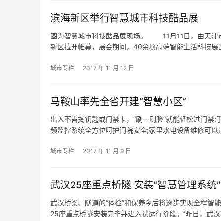
滨海新区举行智慧城市科技酷品展
图为智慧城市科技酷品展现场。 11月11日，由天津
新区拉开帷幕，展会期间，40余项高端智能生活科技展
城市专栏
2017 年 11 月 12 日
马鞍山率先全省开建“智慧小区”
出入不需掏钥匙或门禁卡，“刷一刷脸”就能轻松过门禁;手
频监控系统全方位呵护门院安全;家里水电设备维修可以
城市专栏
2017 年 11 月 9 日
武汉25座重点桥隧 安装“智慧管理系统”
武汉桥梁、隧道的“体检”和保养今后将逐步实现全程智
25座重点桥隧安装完毕并进入试运行阶段。”昨日，武汉