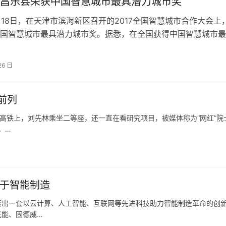
昌乐县荣获中国智慧城市最具潜力城市奖
11月18日，在天津市滨海新区召开的2017全国智慧城市合作大会上
国智慧城市最具潜力城市奖。据悉，在全国获得中国智慧城市最
的八个城市中（沈阳、潍…
26 日
前列
的高铁上，刘先林乘坐二等座，还一直在看研究项目，被媒体称为“网红”院
，…
务于智能制造
索出一套以云计算、人工智能、互联网等先进科技助力智能制造革命的创
光能、固德威…