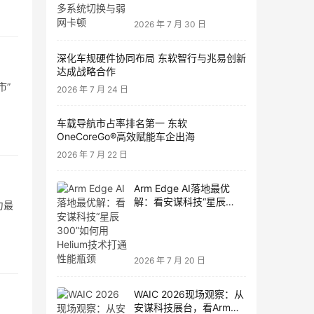
2026 年 7 月 30 日
深化车规硬件协同布局 东软智行与兆易创新
达成战略合作
市”
2026 年 7 月 24 日
车载导航市占率排名第一 东软
OneCoreGo®高效赋能车企出海
2026 年 7 月 22 日
Arm Edge AI落地最优
解：看安谋科技“星辰
力最
300”如何用Helium技术打
通性能瓶颈
2026 年 7 月 20 日
WAIC 2026现场观察：从
安谋科技展台，看Arm物