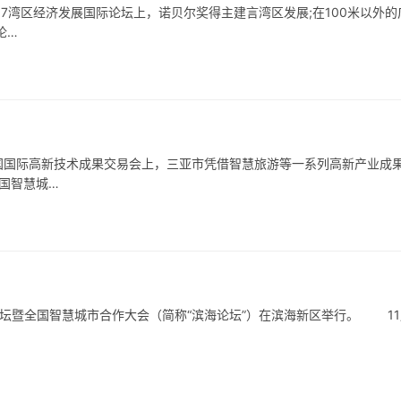
17湾区经济发展国际论坛上，诺贝尔奖得主建言湾区发展;在100米以外的
论…
国国际高新技术成果交易会上，三亚市凭借智慧旅游等一系列高新产业成
中国智慧城…
市论坛暨全国智慧城市合作大会（简称“滨海论坛”）在滨海新区举行。 11