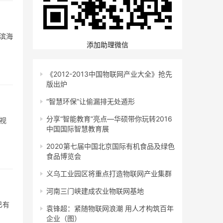
滨海
添加助理微信
《2012-2013中国物联网产业大全》抢先
版出炉
“智慧环保”让偷漏排无处遁形
分享“智能教育”亮点—华硕带你玩转2016
;视
中国国际智慧教育展
2020第七届中国北京国际有机食品及绿色
食品博览会
义乌工业园区将重点打造物联网产业集群
河南三门峡建成农业物联网基地
已有
袁锋超：紧随物联网浪潮 用人才构筑百年
企业（图）