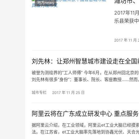
潍坊市、
地方news
2017年
乐县荣获中
潜力城市奖
2017 年 11 月 
刘先林：让郑州智慧城市建设走在全国
被誉为测绘界的“工人师傅” 今年6月，在从郑州回北京
刘先林有很多“身份”：董事长、院长、客座教授……然而
城市专栏
2017 年 11 月 25 日
阿里云将在广东成立研发中心 重点服
据阿里云介绍，在工业领域，阿里云et工业大脑已经摸
法。在江苏省，et工业大脑率先落地到协鑫光伏、天合