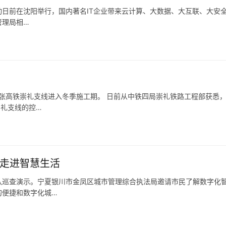
活动日前在沈阳举行，国内著名IT企业带来云计算、大数据、大互联、大安
管理局相…
张高铁崇礼支线进入冬季施工期。 日前从中铁四局崇礼铁路工程部获悉
崇礼支线的控…
起走进智慧生活
队巡查演示。宁夏银川市金凤区城市管理综合执法局邀请市民了解数字化
的便捷和数字化城…