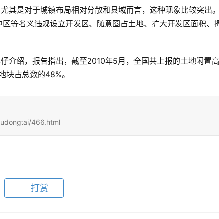
。尤其是对于城镇布局相对分散和县域而言，这种现象比较突出
中区等名义违规设立开发区、随意圈占土地、扩大开发区面积、
其仔介绍，报告指出，截至2010年5月，全国共上报的土地闲置
的地块占总数的48%。
：
hudongtai/466.html
打赏