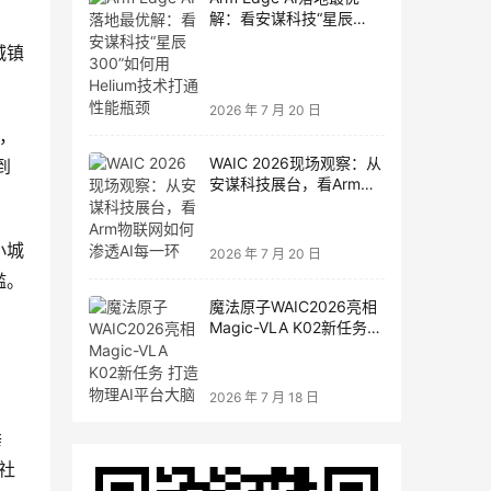
解：看安谋科技“星辰
300”如何用Helium技术打
城镇
通性能瓶颈
2026 年 7 月 20 日
，
WAIC 2026现场观察：从
到
安谋科技展台，看Arm物
联网如何渗透AI每一环
小城
2026 年 7 月 20 日
槛。
魔法原子WAIC2026亮相
Magic-VLA K02新任务
打造物理AI平台大脑
2026 年 7 月 18 日
睡
社