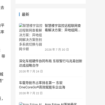
过去
最新
的平
智慧楼宇监控远程联网查
看解决方案：异地组网解
化率
决方案告别多系统切换与
弱网卡顿
任
2026 年 7 月 30 日
，带
深化车规硬件协同布局 东软智行与兆易创新
达成战略合作
2026 年 7 月 24 日
城
”
车载导航市占率排名第一 东软
OneCoreGo®高效赋能车企出海
2026 年 7 月 22 日
反，
Arm Edge AI落地最优