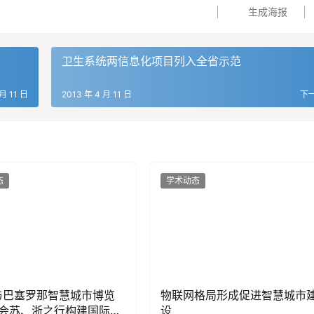
生成海报
卫生系统两信息化项目列入全省示范
 月 11 日
2013 年 4 月 11 日
下
态
学术动态
A与巴塞罗那智慧城市博览
物联网格局形成促进智慧城市
会苏、浙之行构建国际交
设