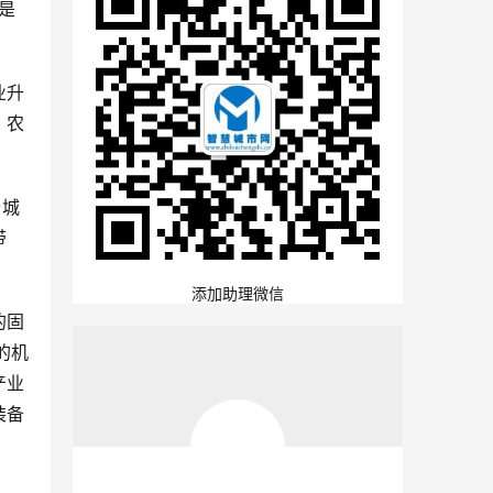
是
业升
、农
与城
带
添加助理微信
的固
的机
产业
装备