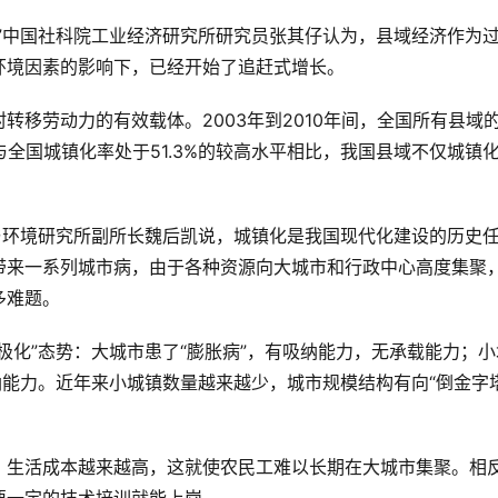
”中国社科院工业经济研究所研究员张其仔认为，县域经济作为
环境因素的影响下，已经开始了追赶式增长。
转移劳动力的有效载体。2003年到2010年间，全国所有县域
而，与全国城镇化率处于51.3%的较高水平相比，我国县域不仅城镇
与环境研究所副所长魏后凯说，城镇化是我国现代化建设的历史
带来一系列城市病，由于各种资源向大城市和行政中心高度集聚
多难题。
极化”态势：大城市患了“膨胀病”，有吸纳能力，无承载能力；小
纳能力。近年来小城镇数量越来越少，城市规模结构有向“倒金字塔
、生活成本越来越高，这就使农民工难以长期在大城市集聚。相