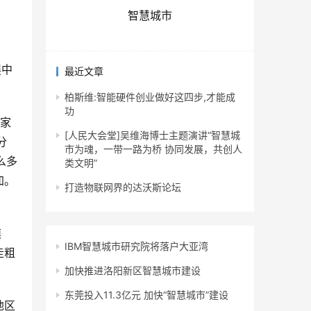
智慧城市
展中
最近文章
柏斯维:智能硬件创业做好这四步,才能成
功
潘家
[人民大会堂]吴维海博士主题演讲“智慧城
分
市为魂，一带一路为桥 协同发展，共创人
么多
类文明”
加。
打造物联网界的达沃斯论坛
模
IBM智慧城市研究院将落户大亚湾
走粗
加快推进洛阳新区智慧城市建设
东莞投入11.3亿元 加快“智慧城市”建设
地区