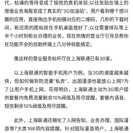
代，枯燥的等待变成了愉悦的真机体验;以往张贴在墙上的
增值业务海报变成了真实的“3G加油站”，用户看到哪个感兴
趣的应用，直接掏出手机拍摄对应的二维码，几秒的下载时
间，新应用的图标就在手机桌面放好了;以往需要排队等上
半个小时到柜台办理的业务，现在热情的营业厅引导员帮你
在功能齐全的自助终端上几分钟就能搞定。
像这样的营业服务标杆厅在上海联通已有30家。
以上海联通的智能手机用户为例。当3G的速度越来越
快，但如何做到防流量“私奔”、出国漫游也能放心上网?为
了让用户手机上网，花得明白，上海联通主动为3G用户提
供套餐内免费流量剩余10%阀值及用尽提醒，套餐内语音、
短信剩余10%阀值及用尽提醒。
此外，上海联通还细化了入网告知、业务办理、国际漫
游等7大类168项内容提醒。针对国际漫游用户，上海联通