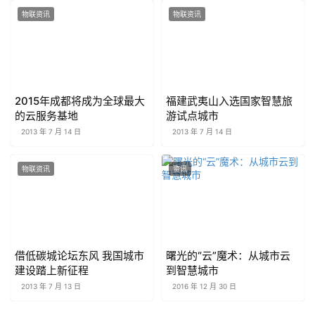
物联资讯
物联资讯
2015年成都将成为全球最大
福建武夷山入选国家智慧旅
的云服务基地
游试点城市
2013 年 7 月 14 日
2013 年 7 月 14 日
物联资讯
资讯
借低碳城论坛东风 我国城市
曙光的“云”魔术：从城市云
建设踏上新征程
到智慧城市
2013 年 7 月 13 日
2016 年 12 月 30 日