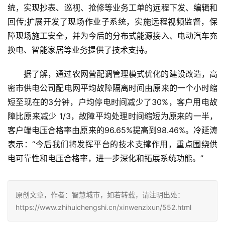
统，实现抄表、巡视、抢修等业务工单的远程下发、编辑和
回传;扩展开发了现场作业子系统，实施远程视频监督，保
障现场施工安全，并为今后的分布式能源接入、电动汽车充
换电、智能家居等业务提供了技术支持。
据了解，通过农网营配调管理模式优化的建设改造，高
密市供电公司配电网平均故障隔离时间由原来的一个小时缩
短至现在的3分钟，户均停电时间减少了30%，客户用电故
障比原来减少 1/3，故障平均处理时间缩短为原来的一半，
客户端电压合格率由原来的96.65%提高到98.46%。冷延涛
表示：“今后我们将发挥平台的技术支撑作用，重点围绕供
电可靠性和电压合格率，进一步深化和拓展系统功能。”
原创文章，作者：智慧城市，如若转载，请注明出处：
https://www.zhihuichengshi.cn/xinwenzixun/552.html