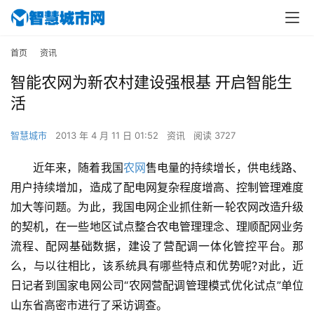
首页
资讯
智能农网为新农村建设强根基 开启智能生
活
智慧城市
2013 年 4 月 11 日 01:52
资讯
阅读 3727
近年来，随着我国
农网
售电量的持续增长，供电线路、
用户持续增加，造成了配电网复杂程度增高、控制管理难度
加大等问题。为此，我国电网企业抓住新一轮农网改造升级
的契机，在一些地区试点整合农电管理理念、理顺配网业务
流程、配网基础数据，建设了营配调一体化管控平台。那
么，与以往相比，该系统具有哪些特点和优势呢?对此，近
日记者到国家电网公司“农网营配调管理模式优化试点”单位
山东省高密市进行了采访调查。