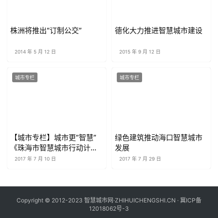
株洲将推出“订制公交”
德化大力推进智慧城市建设
2014 年 5 月 12 日
2015 年 9 月 12 日
城市专栏
城市专栏
【城市专栏】城市更”智慧”
绿色建筑推动海口智慧城市
《珠海市智慧城市行动计
发展
划》审议通过
2017 年 7 月 10 日
2017 年 7 月 29 日
Copyright © 2012-2023 智慧城市网·ZHIHUICHENGSHI.CN ·
冀ICP备
12018062号-3