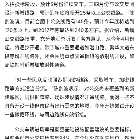
入招投标阶段，预计5月份陆续交车。三四月份与公交集团
设计新增线路，预计到年底将新开25条以上公交线路。 ”陈
剑波说，目前合肥市公交线路有145条，预计今年底将达到
170条以上，到2017年有望达到240条左右。据介绍，新增
公交线路慎重、充分地汇总听取了各方意见，从今年4月份
起，将逐步开通。除了城市重要通道如潜山路、繁华大道东
段等增开线路外，还会围绕重点交通枢纽的放射线开设，如
高铁站附近增加放射性通道。
“对一些民众反映强烈拥堵的线路，采取增车、加密线
路等方式适当分流。 ”陈剑波表示，对公交尚未覆盖到的新
建城区，则根据道路、场站建设情况开通线路。而对一些不
具备开设干线但市民有出行需求的地域，今年开始尝试开设
一些微循环线，与周边路线有效衔接。
公交车辆进场率是衡量基础设施配套建设的重要指标，
目前合肥市公交进场率是94%，在全国处在领先地位。然而