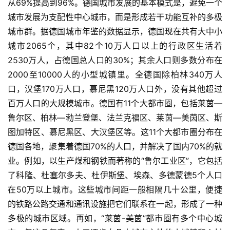
从69%提高到96%。德国城市发展的基本模式是，避免一个
城市发展为支配性中心城市，而是形成若干功能互补的多极
城市群。据德国城市年鉴的数据显示，德国现在共有大中小
城市2065个，其中82个10万人口以上的行政区生活着
2530万人，占德国总人口的30%；其余人口则多数分布在
2000至10000人的小型城镇里。全德国除柏林340万人
口，汉堡170万人口，慕尼黑120万人口外，没有其他超过
百万人口的大规模城市。德国有11个大都市圈，包括莱茵―
鲁尔区、柏林―勃兰登堡、法兰克福区、莱茵―美茵区、斯
图加特区、慕尼黑区、大汉堡区等。这11个大都市圈分布在
德国各地，聚集着德国70%的人口，并解决了国内70%的就
业。例如，以生产煤和钢铁而著称的“鲁尔工业区”，它包括
了科隆、杜塞尔多夫、杜伊斯堡、埃森、多德蒙德5个人口
在50万以上城市。这些城市间距一般相隔几十公里，便捷
的铁路公路交通和通讯设施把它们联系在一起，形成了一种
多极的城市区域。再如，“莱茵-美茵”都市圈有多个中心城