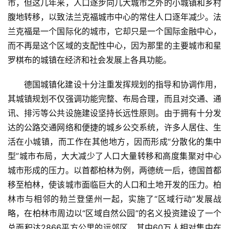
市，但这几年来，人口逐步向几大城市之外的小城镇和乡村
腹地转移，以致法兰克福城市中心的常住人口逐年减少。法
兰克福是一个国际化的城市，它却只是一个国际金融中心，
而不再是这个区域的支配性中心，因为那里的主要城市和星
罗棋布的城镇在经济和社会发展上各具功能。
德国城镇化建设十分注重发挥规划的指导和协调作用，
其城镇规划不仅强调功能完整、布局合理，而且对交通、通
讯、排污等公共设施建设坚持长远性原则。由于拥有十分发
达的公路交通网络和便捷的城乡公交系统，许多人居住、生
活在小城镇，而工作在其他地方，因而形成“分散化的集中
型”城市布局，大大减少了人口大量转移和高度集聚对中心
城市形成的压力。以首都柏林为例，两德统一后，德国首都
移至柏林，使该城市面临巨大的人口和土地开发的压力。柏
林市与相邻的勃兰登堡州一起，实施了“区域行动”发展战
略，在柏林市周边以“区域自然公园”的名义投资建设了一个
总面积达2866平方公里的远郊区，其中60万人相对集中在